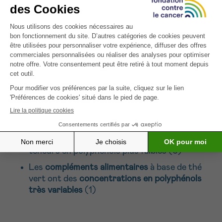
catéchines beaucoup plus faibles que le thé
vert (4)
La concentration en polyphénols d’un thé
donné dépend :
du type de thé
de la quantité utilisée
de la préparation
de la température (5)
Les thés prêts à boire ont souvent des
teneurs en polyphénols plus faibles (6)
Les
compléments alimentaires
à base de thé
vert ont des
concentrations en polyphénols
très variables
(1)