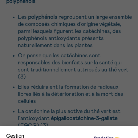
polyphénols
.
Les
polyphénols
regroupent un large ensemble
de composés chimiques d’origine végétale,
parmi lesquels figurent les catéchines, des
polyphénols antioxydants présents
naturellement dans les plantes
On pense que les catéchines sont
responsables des bienfaits sur la santé qui
sont traditionnellement attribués au thé vert
(3)
Elles réduiraient la formation de radicaux
libres liés à la détérioration et à la mort des
cellules
La catéchine la plus active du thé vert est
l’antioxydant
épigallocatéchine-3-gallate
(EGCG) (3)
Le thé noir contient des concentrations de