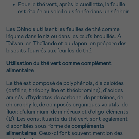
J’accepte les
conditions d’utilisations
Pour le thé vert, après la cueillette, la feuille
*CHAMP OBLIGATOIRE
est étalée au soleil ou séchée dans un séchoir
Les Chinois utilisent les feuilles de thé comme
Envoyer
légume dans le riz ou dans les œufs brouillés. À
Taïwan, en Thaïlande et au Japon, on prépare des
biscuits fourrés aux feuilles de thé.
Utilisation du thé vert comme complément
alimentaire
Le thé est composé de polyphénols, d’alcaloïdes
(caféine, théophylline et théobromine), d’acides
aminés, d’hydrates de carbone, de protéines, de
chlorophylle, de composés organiques volatils, de
fluor, d’aluminium, de minéraux et d’oligo-éléments
(2). Les constituants du thé vert sont également
disponibles sous forme de
compléments
alimentaires
. Ceux-ci font souvent mention des