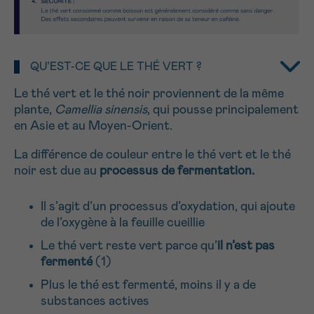
NOM
Je souhaite être rappelé.e
16h-18h
En savoir plus sur Cancerinfo
QU’EST-CE QUE LE THÉ VERT ?
Suivant
PRÉNOM
Le thé vert et le thé noir proviennent de la même
plante,
Camellia sinensis
, qui pousse principalement
en Asie et au Moyen-Orient.
E-MAIL
La différence de couleur entre le thé vert et le thé
noir est due au
processus de fermentation.
Il s’agit d’un processus d’oxydation, qui ajoute
VOTRE QUESTION
de l’oxygène à la feuille cueillie
Le thé vert reste vert parce qu’
il n’est pas
fermenté
(1)
Plus le thé est fermenté, moins il y a de
substances actives
Je souhaite recevoir la Newsletter