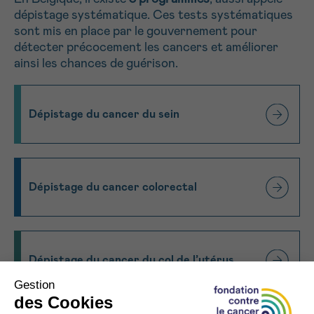
J’accepte les
conditions d’utilisations
dépistage systématique. Ces tests systématiques
*CHAMP OBLIGATOIRE
sont mis en place par le gouvernement pour
détecter précocement les cancers et améliorer
ainsi les chances de guérison.
Envoyer
Dépistage du cancer du sein
Dépistage du cancer colorectal
Dépistage du cancer du col de l’utérus