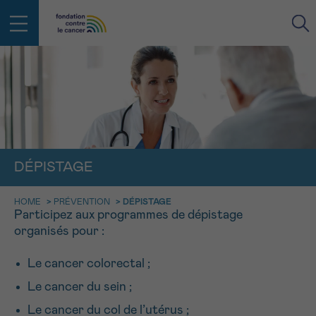
RETOUR
E-MAIL
FACE AU CANCER VOUS N’ÊTES
PAS SEUL
DÉPISTAGE
aucun diagnostic
Rendez-vous
Question
Coordonnées
Confirmation
NOM
Des professionnels pour répondre à toutes vos
HOME
>
PRÉVENTION
>
DÉPISTAGE
questions sur le cancer
Participez aux programmes de dépistage
CHOISISSEZ L’HEURE DU RENDEZ-VOUS
Contactez-nous
organisés pour :
9h-11h
PRÉNOM
Le cancer colorectal ;
Par téléphone
0800 15 801 lu-ve 9h à 18h
11h-13h
Le cancer du sein ;
RETOUR
Via le formulaire de contact
13h-16h
Le cancer du col de l’utérus ;