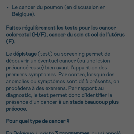
NOM
Le cancer du poumon (en discussion en
Je souhaite être rappelé.e
16h-18h
Belgique).
En savoir plus sur Cancerinfo
Faites régulièrement les tests pour les cancer
Suivant
colorectal (H/F), cancer du sein et col de l’utérus
PRÉNOM
(F).
Le
dépistage
(test) ou screening permet de
découvrir un éventuel cancer (ou une lésion
E-MAIL
précancéreuse) bien avant l’apparition des
premiers symptômes. Par contre, lorsque des
anomalies ou symptômes sont déjà présents, on
procèdera à des examens. Par rapport au
VOTRE QUESTION
diagnostic, le test permet donc d’identifier la
présence d’un cancer
à un stade beaucoup plus
précoce
.
Pour quel type de cancer ?
Je souhaite recevoir la Newsletter
En Belgique, il existe
3 programmes
, aussi appelé