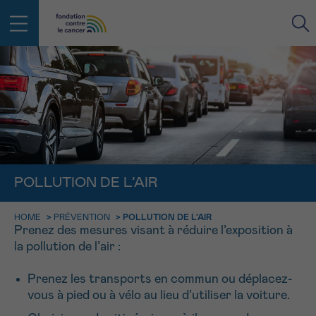
RETOUR
E-MAIL
FACE AU CANCER VOUS N’ÊTES
PAS SEUL
aucun diagnostic
POLLUTION DE L’AIR
Rendez-vous
Question
Coordonnées
Confirmation
NOM
Des professionnels pour répondre à toutes vos
questions sur le cancer
HOME
>
PRÉVENTION
>
POLLUTION DE L’AIR
CHOISISSEZ L’HEURE DU RENDEZ-VOUS
Contactez-nous
Prenez des mesures visant à réduire l’exposition à
la pollution de l’air :
9h-11h
PRÉNOM
Par téléphone
0800 15 801 lu-ve 9h à 18h
11h-13h
Prenez les transports en commun ou déplacez-
RETOUR
vous à pied ou à vélo au lieu d’utiliser la voiture.
Via le formulaire de contact
13h-16h