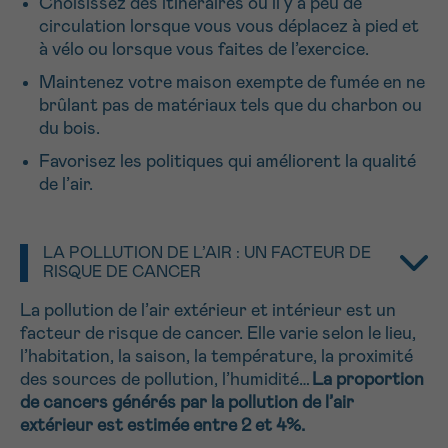
Choisissez des itinéraires où il y a peu de
NOM
circulation lorsque vous vous déplacez à pied et
Je souhaite être rappelé.e
16h-18h
à vélo ou lorsque vous faites de l’exercice.
En savoir plus sur Cancerinfo
Maintenez votre maison exempte de fumée en ne
Suivant
brûlant pas de matériaux tels que du charbon ou
PRÉNOM
du bois.
Favorisez les politiques qui améliorent la qualité
de l’air.
E-MAIL
LA POLLUTION DE L’AIR : UN FACTEUR DE
RISQUE DE CANCER
VOTRE QUESTION
La pollution de l’air extérieur et intérieur est un
facteur de risque de cancer. Elle varie selon le lieu,
l’habitation, la saison, la température, la proximité
des sources de pollution, l’humidité…
La proportion
de cancers générés par la pollution de l’air
extérieur est estimée entre 2 et 4%.
Je souhaite recevoir la Newsletter