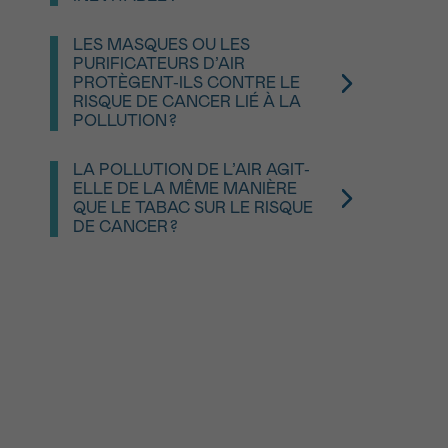
sembler faible, l’exposition concerne une
Il n’est pas toujours possible d’éviter
grande partie de la population, ce qui en fait
complètement la pollution de l’air, mais il est
un enjeu majeur de santé publique et de
LES MASQUES OU LES
possible d’en réduire l’impact sur la santé.
prévention.
PURIFICATEURS D’AIR
Les gestes individuels (aération, choix des
PROTÈGENT-ILS CONTRE LE
déplacements, réduction des sources de
RISQUE DE CANCER LIÉ À LA
pollution à l’intérieur) permettent de limiter
POLLUTION ?
l’exposition. En parallèle, les actions
Les masques et les purificateurs d’air
collectives et les politiques publiques jouent
peuvent réduire l’exposition à certains
un rôle essentiel pour améliorer la qualité de
LA POLLUTION DE L’AIR AGIT-
polluants, notamment les particules fines,
l’air et protéger la population sur le long
ELLE DE LA MÊME MANIÈRE
dans des situations spécifiques. Toutefois, ils
terme.
QUE LE TABAC SUR LE RISQUE
ne remplacent pas les mesures de prévention
DE CANCER ?
de base, comme l’aération des espaces
La pollution de l’air et le tabac ne présentent
intérieurs ou la réduction des sources de
pas le même niveau de risque, mais ils
pollution. Leur utilisation peut être un
peuvent agir de manière similaire sur
complément, mais pas une solution suffisante
l’organisme. Tous deux contiennent des
à elle seule pour prévenir les risques liés à la
substances cancérigènes capables
pollution de l’air.
d’endommager l’ADN des cellules. L’exposition
conjointe à la pollution de l’air et au
tabagisme augmente le risque de cancer, en
particulier du cancer du poumon. C’est
pourquoi ne pas fumer et réduire l’exposition
à la pollution de l’air sont deux leviers