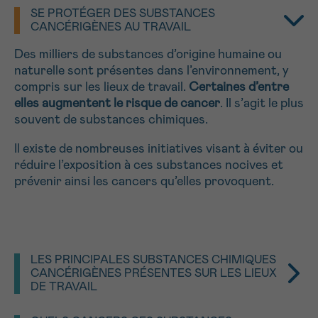
SE PROTÉGER DES SUBSTANCES
NOM
Je souhaite être rappelé.e
16h-18h
CANCÉRIGÈNES AU TRAVAIL
En savoir plus sur Cancerinfo
Des milliers de substances d’origine humaine ou
naturelle sont présentes dans l’environnement, y
Suivant
PRÉNOM
compris sur les lieux de travail.
Certaines d’entre
elles augmentent le risque de cancer
. Il s’agit le plus
souvent de substances chimiques.
Il existe de nombreuses initiatives visant à éviter ou
E-MAIL
réduire l’exposition à ces substances nocives et
prévenir ainsi les cancers qu’elles provoquent.
VOTRE QUESTION
LES PRINCIPALES SUBSTANCES CHIMIQUES
CANCÉRIGÈNES PRÉSENTES SUR LES LIEUX
DE TRAVAIL
Je souhaite recevoir la Newsletter
De nombreuses substances chimiques présentes