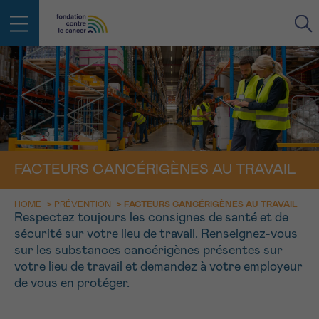
RETOUR
E-MAIL
FACE AU CANCER VOUS N’ÊTES
PAS SEUL
FACTEURS CANCÉRIGÈNES AU TRAVAIL
aucun diagnostic
Rendez-vous
Question
Coordonnées
Confirmation
NOM
Des professionnels pour répondre à toutes vos
HOME
>
PRÉVENTION
>
FACTEURS CANCÉRIGÈNES AU TRAVAIL
questions sur le cancer
Respectez toujours les consignes de santé et de
CHOISISSEZ L’HEURE DU RENDEZ-VOUS
Contactez-nous
sécurité sur votre lieu de travail.
Renseignez-vous
sur les substances cancérigènes présentes sur
9h-11h
PRÉNOM
votre lieu de travail et demandez à votre employeur
Par téléphone
0800 15 801 lu-ve 9h à 18h
11h-13h
de vous en protéger.
RETOUR
Via le formulaire de contact
13h-16h