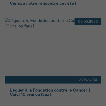
J’accepte les
conditions d’utilisations
Venez à notre rencontre cet été !
*CHAMP OBLIGATOIRE
09.03.2026
Envoyer
ACTUALITÉS
Léguer à la Fondation contre le Cancer ?
Voici 10 vrai ou faux !