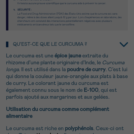
Je souhaite être rappelé.e
16h-18h
En savoir plus sur Cancerinfo
PRÉNOM
Suivant
QU’EST-CE QUE LE CURCUMA ?
Le curcuma est une
épice jaune
extraite du
E-MAIL
rhizome d’une plante originaire d’Inde, le
Curcuma
longa
. Il est utilisé dans la
poudre de curry
. C’est lui
qui donne la couleur jaune-orangée aux plats à base
de curry. Le colorant jaune du curcuma est
VOTRE QUESTION
également connu sous le nom de
E-100
, qui est
parfois ajouté aux margarines et aux gelées.
Utilisation du curcuma comme complément
alimentaire
Je souhaite recevoir la Newsletter
Le curcuma est riche en
polyphénols
. Ceux-ci ont
J’accepte les
conditions d’utilisations