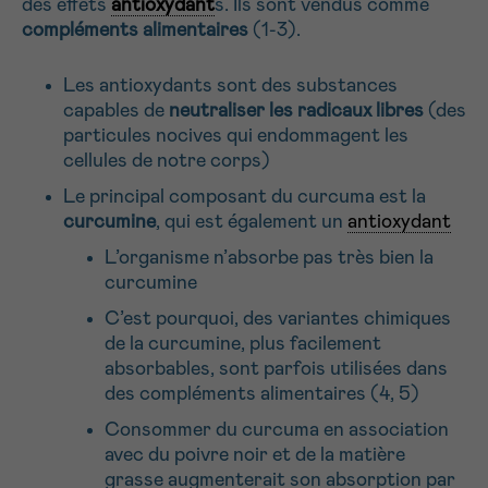
des effets
antioxydant
s. Ils sont vendus comme
*CHAMP OBLIGATOIRE
compléments alimentaires
(1-3).
Les antioxydants sont des substances
Envoyer
capables de
neutraliser les radicaux libres
(des
particules nocives qui endommagent les
cellules de notre corps)
Le principal composant du curcuma est la
curcumine
, qui est également un
antioxydant
L’organisme n’absorbe pas très bien la
curcumine
C’est pourquoi, des variantes chimiques
de la curcumine, plus facilement
absorbables, sont parfois utilisées dans
des compléments alimentaires (4, 5)
Consommer du curcuma en association
avec du poivre noir et de la matière
grasse augmenterait son absorption par