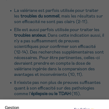
J’accepte les
conditions d’utilisations
*CHAMP OBLIGATOIRE
La valériane est parfois utilisée pour traiter
les
troubles du sommeil
, mais les résultats sur
son efficacité ne sont pas clairs (2-11).
Envoyer
Elle est aussi parfois utilisée pour traiter les
troubles anxieux
. Dans cette indication aussi, il
n’y a pas suffisamment de preuves
scientifiques pour confirmer son efficacité
(12-14). Des recherches supplémentaires sont
nécessaires. Pour être pertinentes, celles-ci
devraient prendre en compte la dose de
valériane ingérée dans la comparaison des
avantages et inconvénients (10, 11).
Il n’existe pas non plus de preuves suffisantes
quant à son efficacité sur des pathologies
comme l’
épilepsie ou le TDAH
(15).