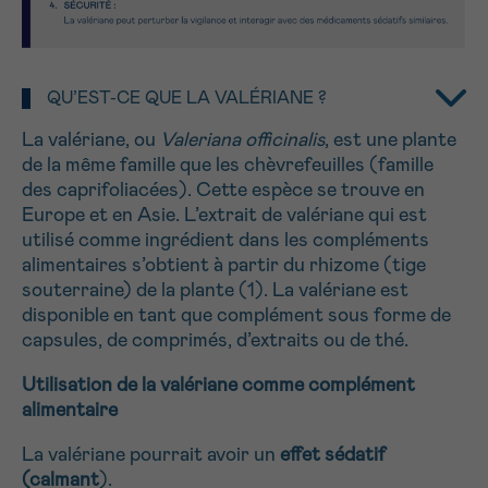
NOM
Je souhaite être rappelé.e
16h-18h
En savoir plus sur Cancerinfo
QU’EST-CE QUE LA VALÉRIANE ?
Suivant
PRÉNOM
La valériane, ou
Valeriana officinalis
, est une plante
de la même famille que les chèvrefeuilles (famille
des caprifoliacées). Cette espèce se trouve en
Europe et en Asie. L’extrait de valériane qui est
E-MAIL
utilisé comme ingrédient dans les compléments
alimentaires s’obtient à partir du rhizome (tige
souterraine) de la plante (1). La valériane est
disponible en tant que complément sous forme de
VOTRE QUESTION
capsules, de comprimés, d’extraits ou de thé.
Utilisation de la valériane comme complément
alimentaire
La valériane pourrait avoir un
effet sédatif
Je souhaite recevoir la Newsletter
(calmant
).