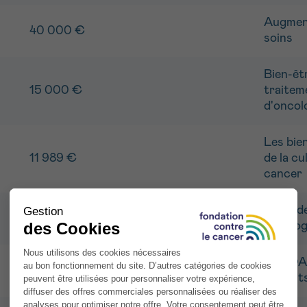
Augment
40 000 €
soins
Bien-êt
15 000 €
traiteme
d'oncol
Les bien
11 989 €
de la cu
cancer
Soins de
25 200 €
oncolog
Une OAS
22 000 €
patient