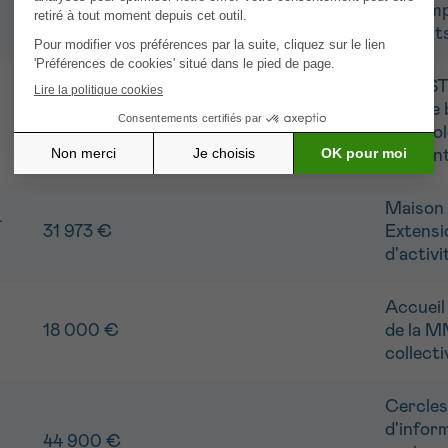
Accomp
49 934 €
patients
BOOST4A
pour le 
27 160 €
psycholo
pendant
Maison 
-
31 973 €
Extensio
d'activi
Accueil
18 000 €
de la M
collecti
Cercles
d'infor
44 900 €