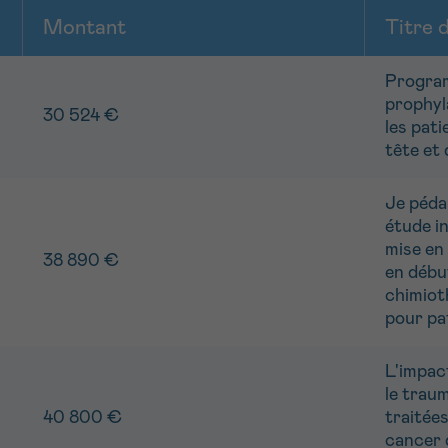
Montant
Titre 
Program
prophyl
30 524 €
les pati
tête et
Je péda
étude in
mise en 
38 890 €
en débu
chimioth
pour pa
L'impac
le trau
40 800 €
traitée
cancer 