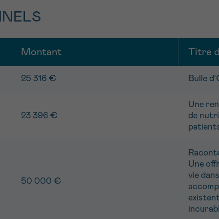
NNELS
Montant
Titre 
25 316 €
Bulle d
Une ren
23 396 €
de nutri
patients
Raconteu
Une off
vie dans
50 000 €
accompa
existent
incurab