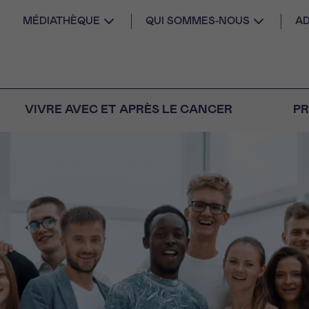
MÉDIATHÈQUE
QUI SOMMES-NOUS
AD
VIVRE AVEC ET APRÈS LE CANCER
PR
AIL
 diagnostic
CANCER VOUS
S SEUL
M
PRÉNOM
s
Question
Coordonnées
nels pour répondre à
tions sur le cancer
E DU RENDEZ-VOUS