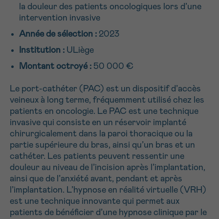
la douleur des patients oncologiques lors d’une
NOM
Je souhaite être rappelé.e
16h-18h
intervention invasive
Année de sélection :
2023
En savoir plus sur Cancerinfo
Institution :
ULiège
Suivant
PRÉNOM
Montant octroyé :
50 000 €
Le port-cathéter (PAC) est un dispositif d’accès
veineux à long terme, fréquemment utilisé chez les
E-MAIL
patients en oncologie. Le PAC est une technique
invasive qui consiste en un réservoir implanté
chirurgicalement dans la paroi thoracique ou la
partie supérieure du bras, ainsi qu’un bras et un
VOTRE QUESTION
cathéter. Les patients peuvent ressentir une
douleur au niveau de l’incision après l’implantation,
ainsi que de l’anxiété avant, pendant et après
l’implantation. L’hypnose en réalité virtuelle (VRH)
est une technique innovante qui permet aux
Je souhaite recevoir la Newsletter
patients de bénéficier d’une hypnose clinique par le