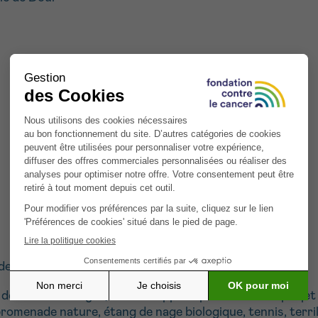
es affres du cancer!
lle des charbonnages, se développe depuis 15 ans un projet 
 promenade nature, étang de nage biologique, tennis, terril