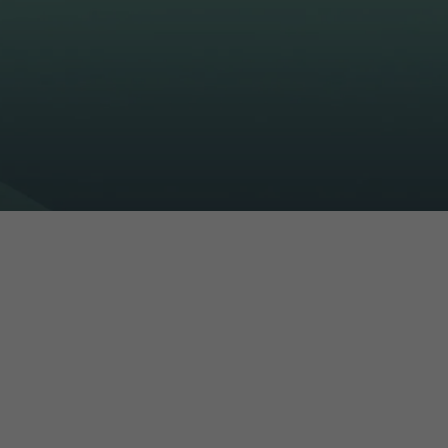
16h-18h
ivant
e de
ur
voyer