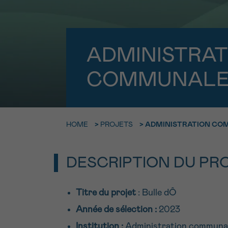
9h-11h
Contacte
NOM
Par télép
E-MAIL
ADMINISTRAT
0800 15 80
COMMUNALE 
VOTRE QUESTION
Je souhait
HOME
>
PROJETS
>
ADMINISTRATION COM
Je souhaite re
DESCRIPTION DU PR
J’accepte les
c
*CHAMP OBLIGATOI
Titre du projet
: Bulle dÔ
Année de sélection :
2023
Institution :
Administration communa