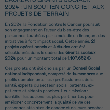
LAURÉATS GRANTS SOCIAUX
NOM
2024 : UN SOUTIEN CONCRET AUX
Je souhaite être rappelé.e
16h-18h
PROJETS DE TERRAIN
En savoir plus sur Cancerinfo
En 2024, la Fondation contre le Cancer poursuit
Suivant
PRÉNOM
son engagement en faveur du bien-être des
personnes touchées par la maladie en finançant des
initiatives à fort impact social. Cette année,
21
projets opérationnels
et
4 études
ont été
E-MAIL
sélectionnés dans le cadre des
Grants sociaux
2024
, pour un montant total de
1.107.652 €
.
Ces projets ont été choisis par un
Conseil Social
national indépendant
, composé de
14 membres
aux
VOTRE QUESTION
profils complémentaires : professionnels de la
santé, experts du secteur social, patients, ex-
patients et aidants proches. Leur mission :
identifier les actions les plus pertinentes pour
améliorer concrètement la qualité de vie des
Je souhaite recevoir la Newsletter
personnes atteintes de cancer et de leurs proches.