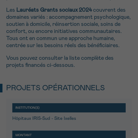
J’accepte les
conditions d’utilisations
*CHAMP OBLIGATOIRE
Les
Lauréats Grants sociaux 2024
couvrent des
domaines variés : accompagnement psychologique,
soutien à domicile, réinsertion sociale, soins de
Envoyer
confort, ou encore initiatives communautaires.
Tous ont en commun une approche humaine,
centrée sur les besoins réels des bénéficiaires.
Vous pouvez consulter la liste complète des
projets financés ci-dessous.
PROJETS OPÉRATIONNELS
Hôpitaux IRIS-Sud - Site Ixelles