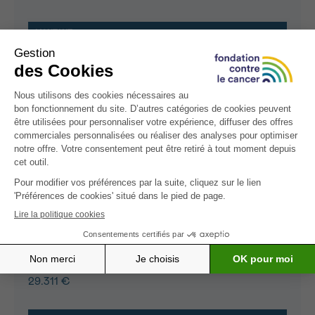
34.954 €
Sleep good, feel better
vzw SuperNils
29.311 €