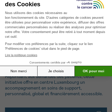
massages, maquillage, chant), ainsi que des
conseils en fertilité, gestion du temps et
orientation professionnelle.
Toutes les activités sont validées par un conseil
scientifique composé de trois médecins, dont un
oncologue, et une psychologue. La collaboration
multidisciplinaire assure une prise en charge
structurée avec des évaluations régulières des
besoins et des retours systématiques
d’information vers l’oncologue et le médecin
traitant.
Répondant aux demandes des patients, cette
initiative offre en centre Luxembourg un
accompagnement en soins de support,
personnalisé, global et financièrement accessible.