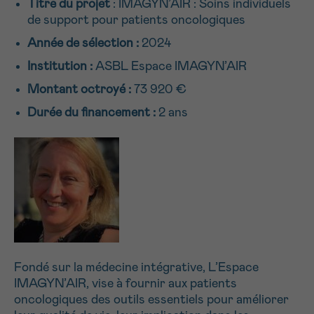
Titre du projet
: IMAGYN’AIR : Soins individuels
NOM
Je souhaite être rappelé.e
16h-18h
de support pour patients oncologiques
Année de sélection :
2024
En savoir plus sur Cancerinfo
Institution :
ASBL Espace IMAGYN’AIR
Suivant
PRÉNOM
Montant octroyé :
73 920 €
Durée du financement :
2 ans
E-MAIL
VOTRE QUESTION
Fondé sur la médecine intégrative, L’Espace
IMAGYN’AIR, vise à fournir aux patients
oncologiques des outils essentiels pour améliorer
Je souhaite recevoir la Newsletter