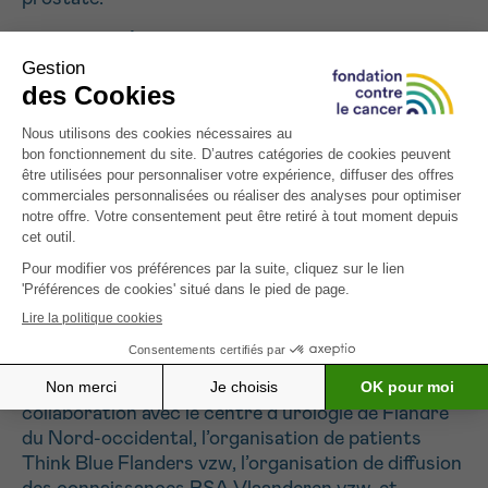
Méthodes :
Étude prospective, longitudinale et
observationnelle recueillant des données
qualitatives et quantitatives sur la sexualité et
l’intimité des patients et de leurs partenaires
(n=200). Ces données serviront de base à
l’élaboration d’un parcours de soins dirigé par des
infirmières, complété par une recherche
documentaire et les commentaires d’un groupe de
parties prenantes comprenant des patients, des
urologues, des infirmières spécialisées, des
sexologues et des chercheurs universitaires. Le
développement du parcours de soins suivra le
cadre en 7 phases (Vanhaecht et al.).
Consortium du projet :
Le projet sera exécuté en
collaboration avec le centre d’urologie de Flandre
du Nord-occidental, l’organisation de patients
Think Blue Flanders vzw, l’organisation de diffusion