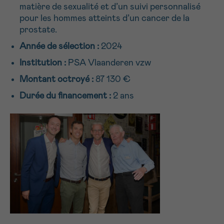
matière de sexualité et d’un suivi personnalisé
NOM
Je souhaite être rappelé.e
16h-18h
pour les hommes atteints d’un cancer de la
prostate.
En savoir plus sur Cancerinfo
Année de sélection :
2024
Suivant
PRÉNOM
Institution :
PSA Vlaanderen vzw
Montant octroyé :
87 130 €
Durée du financement :
2 ans
E-MAIL
VOTRE QUESTION
Je souhaite recevoir la Newsletter