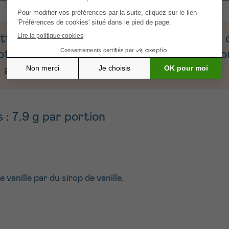
 est destinée aux personnes atteintes d’
rotéines, ou spécifiquement développée p
 altération du goût et fatigue).
 : 7.9 g par portion
vanille par du sirop de vanille.