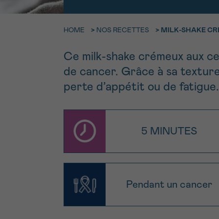
9h-11h
Contacte
NOM
HOME
>
NOS RECETTES
>
MILK-SHAKE CR
Par télép
E-MAIL
Ce milk-shake crémeux aux ce
0800 15 80
de cancer. Grâce à sa texture
perte d’appétit ou de fatigue
VOTRE QUESTION
Je souhait
5 MINUTES
Je souhaite re
J’accepte les
c
*CHAMP OBLIGATOI
Pendant un cancer