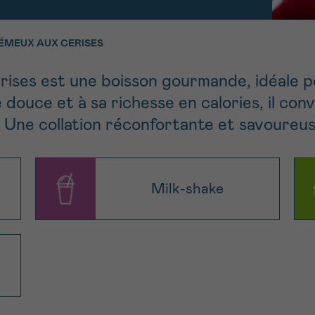
11h-13h
13h-16h
z-nous
PRÉNOM
ÉMEUX AUX CERISES
Su
hone
Via le formulair
rises est une boisson gourmande, idéale p
1 lu-ve 9h à 18h
contact
 douce et à sa richesse en calories, il con
. Une collation réconfortante et savoureus
e être rappelé.e
En savoir plus s
Cancerinfo
Milk-shake
cevoir la Newsletter
onditions d’utilisations
En
RE