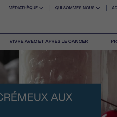
MÉDIATHÈQUE
QUI SOMMES-NOUS
AD
VIVRE AVEC ET APRÈS LE CANCER
PR
AIL
 diagnostic
CANCER VOUS
S SEUL
M
PRÉNOM
s
Question
Coordonnées
CRÉMEUX AUX
nels pour répondre à
tions sur le cancer
E DU RENDEZ-VOUS