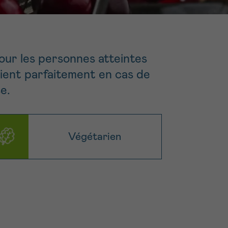
16h-18h
ivant
e de
our les personnes atteintes
vient parfaitement en cas de
e.
ur
Végétarien
voyer