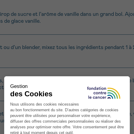
sirop de sucre et l’arôme de vanille dans un grand bol. Ajout
 de glace vanille.
t ou d’un blender, mixez tous les ingrédients pendant 1 à 
s, ajoutez un peu de lait. S’il est trop liquide, ajoutez un
tueuse, facile à boire.
et dégustez sans attendre. Pour une touche décorative, 
sur le dessus.