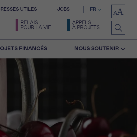
RESSES UTILES
JOBS
FR
RELAIS
APPELS
POUR LA VIE
À PROJETS
OJETS FINANCÉS
NOUS SOUTENIR
Confirmation