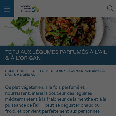
RETOUR
E-MAIL
TOFU AUX LÉGUMES PARFUMÉS À L’AIL
FACE AU CANCER VOUS N’ÊTES
& À L’ORIGAN
PAS SEUL
aucun diagnostic
Rendez-vous
Question
Coordonnées
Confirmation
NOM
Des professionnels pour répondre à toutes vos
HOME
>
NOS RECETTES
>
TOFU AUX LÉGUMES PARFUMÉS À
L’AIL & À L’ORIGAN
questions sur le cancer
CHOISISSEZ L’HEURE DU RENDEZ-VOUS
Contactez-nous
Ce plat végétarien, à la fois parfumé et
9h-11h
nourrissant, marie la douceur des légumes
PRÉNOM
Par téléphone
méditerranéens à la fraîcheur de la menthe et à la
0800 15 801 lu-ve 9h à 18h
11h-13h
puissance de l’ail. Il peut se déguster chaud ou
RETOUR
froid, et convient parfaitement aux personnes
Via le formulaire de contact
13h-16h