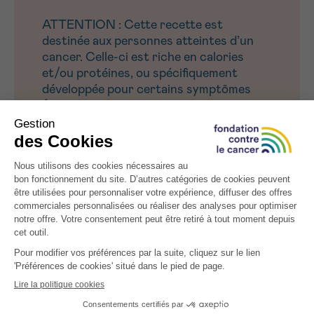
ATTENTION : Cette recette est
destinée aux personnes atteintes d’un
cancer. Celle-ci est riche en calories
et/ou protéines, ou spécifiquement
développée pour certains symptômes
(perte d’appétit, nausées, altération du
goût et fatigue).
ASTUCE :
L’origan restant peut être utilisé pour d’autres
préparations comme du pain maison, des muffins
tomates séchées, de la soupe, de la terrine de
poisson.
Cette recette a été conçue par Safae Metmari,
lors de son stage en diététique aux Hôpitaux Iris