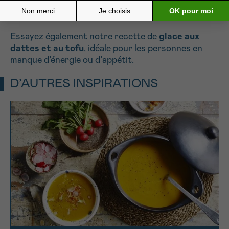
Sud à Bruxelles, pour la Haute Ecole Lucia de
Brouckère à Bruxelles.
Essayez également notre recette de
glace aux
dattes et au tofu
, idéale pour les personnes en
manque d’énergie ou d’appétit.
D’AUTRES INSPIRATIONS