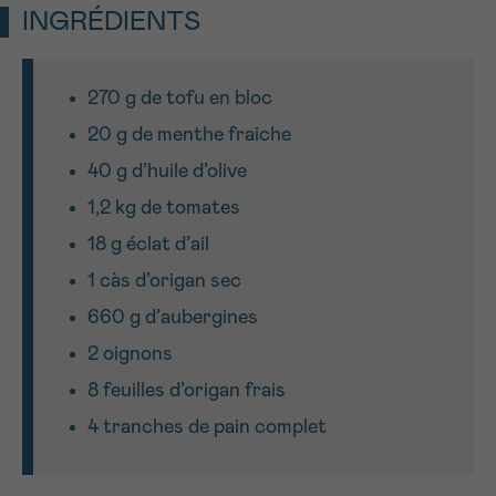
J’accepte les
conditions d’utilisations
INGRÉDIENTS
*CHAMP OBLIGATOIRE
270 g de tofu en bloc
Envoyer
20 g de menthe fraiche
40 g d’huile d’olive
1,2 kg de tomates
18 g éclat d’ail
1 càs d’origan sec
660 g d’aubergines
2 oignons
8 feuilles d’origan frais
4 tranches de pain complet