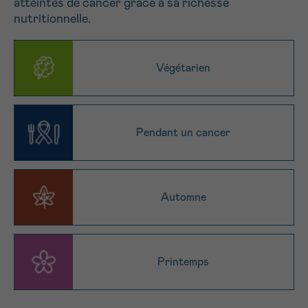
atteintes de cancer grâce à sa richesse
NOM
nutritionnelle.
Je souhaite être rappelé.e
16h-18h
En savoir plus sur Cancerinfo
Végétarien
Suivant
PRÉNOM
Pendant un cancer
E-MAIL
Automne
VOTRE QUESTION
Printemps
Je souhaite recevoir la Newsletter