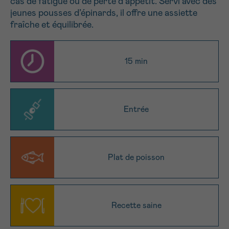
cas de fatigue ou de perte d’appétit. Servi avec des
NOM
jeunes pousses d’épinards, il offre une assiette
Je souhaite être rappelé.e
16h-18h
fraîche et équilibrée.
En savoir plus sur Cancerinfo
Suivant
PRÉNOM
15 min
E-MAIL
Entrée
Plat de poisson
VOTRE QUESTION
Recette saine
Je souhaite recevoir la Newsletter