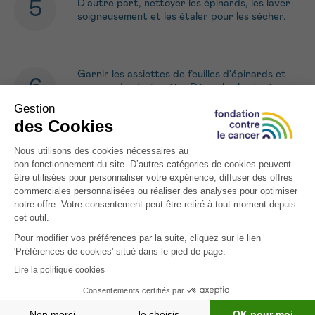
D'autre part, nettoyer les épinards, les laver
soigneusement et les étaler pour les sécher.
Garnir les assiettes de feuilles d'épinards et
arroser de vinaigrette. Démouler les tartares
au milieu, servir bien frais.
ATTENTION : Cette recette est
destinée aux personnes atteintes d’un
cancer. Celle-ci est riche en calories
et/ou protéines, ou spécifiquement
développée pour certains symptômes
(perte d’appétit, nausées, altération du
goût et fatigue).