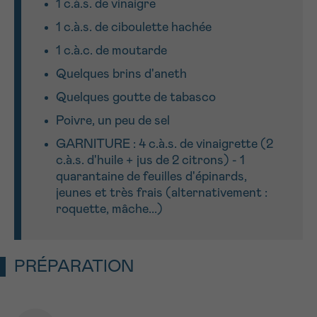
1 c.à.s. de vinaigre
1 c.à.s. de ciboulette hachée
1 c.à.c. de moutarde
Quelques brins d'aneth
Quelques goutte de tabasco
Poivre, un peu de sel
GARNITURE : 4 c.à.s. de vinaigrette (2
c.à.s. d'huile + jus de 2 citrons) - 1
quarantaine de feuilles d'épinards,
jeunes et très frais (alternativement :
roquette, mâche...)
PRÉPARATION