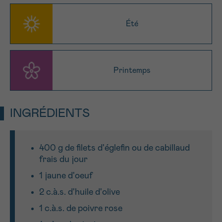
J’accepte les
conditions d’utilisations
*CHAMP OBLIGATOIRE
Été
Envoyer
Printemps
INGRÉDIENTS
400 g de filets d'églefin ou de cabillaud
frais du jour
1 jaune d'oeuf
2 c.à.s. d'huile d'olive
1 c.à.s. de poivre rose