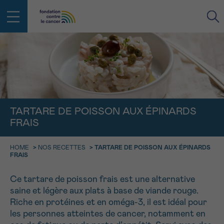
RETOUR
E-MAIL
FACE AU CANCER VOUS N’ÊTES
TARTARE DE POISSON AUX ÉPINARDS
PAS SEUL
aucun diagnostic
FRAIS
Rendez-vous
Question
Coordonnées
Confirmation
NOM
Des professionnels pour répondre à toutes vos
questions sur le cancer
HOME
>
NOS RECETTES
>
TARTARE DE POISSON AUX ÉPINARDS
FRAIS
CHOISISSEZ L’HEURE DU RENDEZ-VOUS
Contactez-nous
9h-11h
Ce tartare de poisson frais est une alternative
PRÉNOM
Par téléphone
saine et légère aux plats à base de viande rouge.
0800 15 801 lu-ve 9h à 18h
11h-13h
Riche en protéines et en oméga-3, il est idéal pour
RETOUR
les personnes atteintes de cancer, notamment en
Via le formulaire de contact
13h-16h