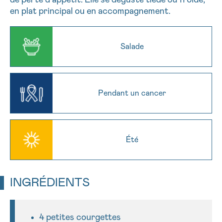
en plat principal ou en accompagnement.
16h-18h
En savoir plus sur Cancerinfo
PRÉNOM
Salade
Suivant
E-MAIL
Pendant un cancer
VOTRE QUESTION
Été
Je souhaite recevoir la Newsletter
INGRÉDIENTS
J’accepte les
conditions d’utilisations
*CHAMP OBLIGATOIRE
4 petites courgettes