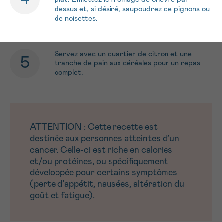
dessus et, si désiré, saupoudrez de pignons ou
de noisettes.
Servez avec un quartier de citron et une
tranche de pain aux céréales pour un repas
complet.
ATTENTION : Cette recette est
destinée aux personnes atteintes d’un
cancer. Celle-ci est riche en calories
et/ou protéines, ou spécifiquement
développée pour certains symptômes
(perte d’appétit, nausées, altération du
goût et fatigue).