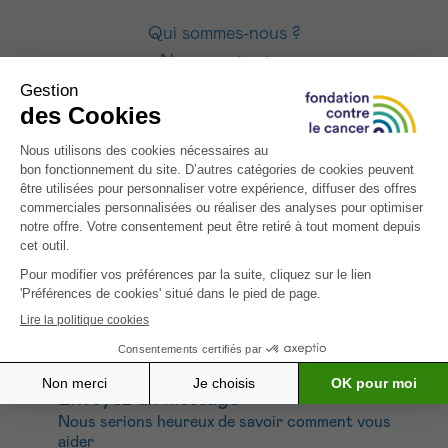
Qui sommes-nous ?
Nous contacter
Lexique
Comment nous soutenir
Appel au 0800 15 801
Chaque jour entre 9 et 18h
Envoyez un message
Nous serions heureux de savoir comment vous
aider