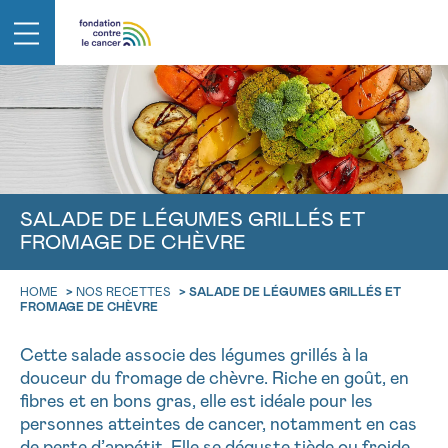
RETOUR
E-MAIL
aucun diagnostic
FACE AU CANCER VOUS N’ÊTES PAS S
SALADE DE LÉGUMES GRILLÉS ET
FROMAGE DE CHÈVRE
Des professionnels pour répondre à toutes vos questions su
Rendez-vous
Question
Coordonnées
NOM
Contactez-nous
HOME
>
NOS RECETTES
>
SALADE DE LÉGUMES GRILLÉS ET
FROMAGE DE CHÈVRE
CHOISISSEZ L’HEURE DU RENDEZ-VOUS
Par téléphone
RETOUR
0800 15 801 lu-ve 9h à 18h
Cette salade associe des légumes grillés à la
9h-11h
PRÉNOM
douceur du fromage de chèvre. Riche en goût, en
Via le formulaire de contact
NOM
11h-13h
fibres et en bons gras, elle est idéale pour les
personnes atteintes de cancer, notamment en cas
Je souhaite être rappelé.e
13h-16h
de perte d’appétit. Elle se déguste tiède ou froide,