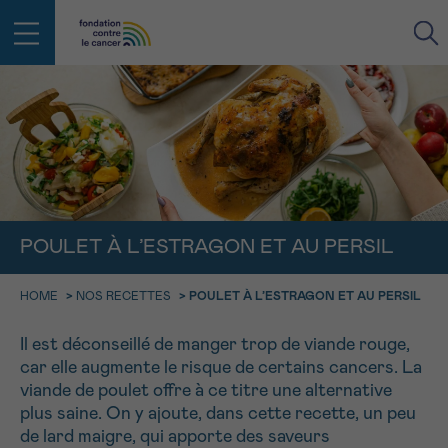
RETOUR
E-MAIL
FACE AU CANCER VOUS N’ÊTES
PAS SEUL
aucun diagnostic
POULET À L’ESTRAGON ET AU PERSIL
Rendez-vous
Question
Coordonnées
Confirmation
NOM
Des professionnels pour répondre à toutes vos
questions sur le cancer
HOME
>
NOS RECETTES
>
POULET À L’ESTRAGON ET AU PERSIL
CHOISISSEZ L’HEURE DU RENDEZ-VOUS
Contactez-nous
Il est déconseillé de manger trop de viande rouge,
9h-11h
PRÉNOM
car elle augmente le risque de certains cancers. La
Par téléphone
viande de poulet offre à ce titre une alternative
0800 15 801 lu-ve 9h à 18h
11h-13h
RETOUR
plus saine. On y ajoute, dans cette recette, un peu
Via le formulaire de contact
13h-16h
de lard maigre, qui apporte des saveurs