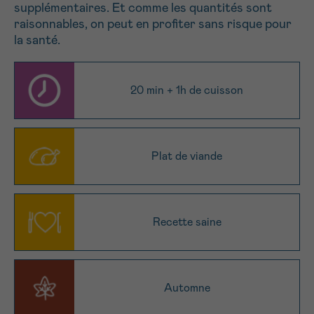
supplémentaires. Et comme les quantités sont
NOM
Je souhaite être rappelé.e
16h-18h
raisonnables, on peut en profiter sans risque pour
la santé.
En savoir plus sur Cancerinfo
Suivant
PRÉNOM
20 min + 1h de cuisson
E-MAIL
Plat de viande
VOTRE QUESTION
Recette saine
Automne
Je souhaite recevoir la Newsletter