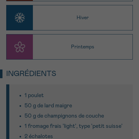
J’accepte les
conditions d’utilisations
*CHAMP OBLIGATOIRE
Hiver
Envoyer
Printemps
INGRÉDIENTS
1 poulet
50 g de lard maigre
50 g de champignons de couche
1 fromage frais 'light', type 'petit suisse'
2 échalotes