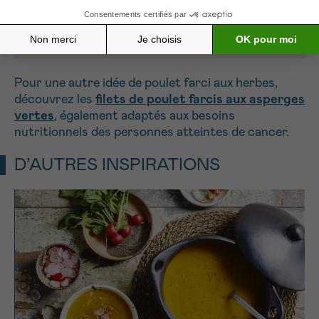
(perte d’appétit, nausées, altération du
goût et fatigue).
Pour une autre idée de poulet farci aux herbes,
découvrez les
filets de poulet farcis aux asperges
vertes
, également adaptés aux besoins
nutritionnels des personnes atteintes de cancer.
D’AUTRES INSPIRATIONS