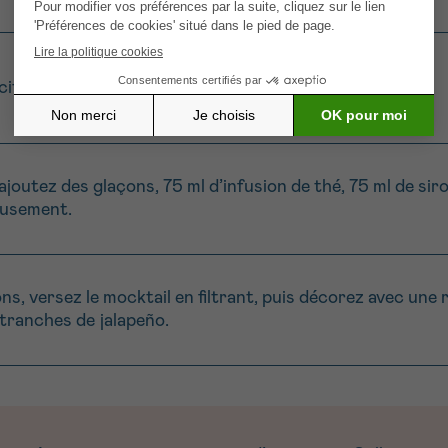
itrons verts) pour obtenir environ 120 ml de jus.
joutez des glaçons, 75 ml d’infusion de thé, 75 ml de sirop
eusement.
s, versez le mocktail en filtrant, puis décorez avec une r
 tranches de jalapeño.