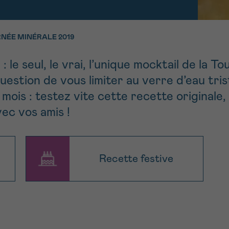
11h-13h
13h-16h
z-nous
PRÉNOM
NÉE MINÉRALE 2019
Su
hone
Via le formulair
1 lu-ve 9h à 18h
contact
 le seul, le vrai, l’unique mocktail de la 
uestion de vous limiter au verre d’eau tr
e être rappelé.e
En savoir plus s
mois : testez vite cette recette originale,
Cancerinfo
ec vos amis !
cevoir la Newsletter
Recette festive
onditions d’utilisations
En
RE