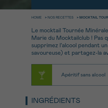
9h-11h
Contacte
NOM
HOME
>
NOS RECETTES
>
MOCKTAIL TOUR
Par télép
E-MAIL
0800 15 80
Le mocktail Tournée Minérale :
Marie du Mocktailclub ! Pas q
VOTRE QUESTION
Je souhait
supprimez l’alcool pendant un 
savoureuse) et partagez-la av
Je souhaite re
Apéritif sans alcool
J’accepte les
c
*CHAMP OBLIGATOI
INGRÉDIENTS