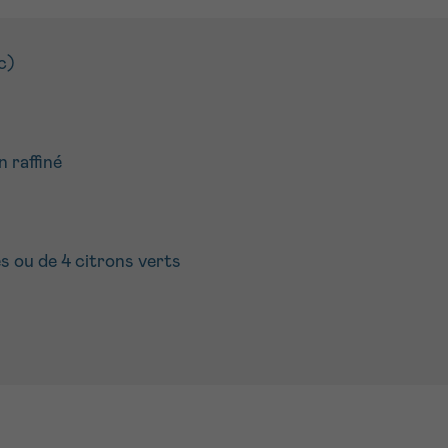
c)
n raffiné
s ou de 4 citrons verts