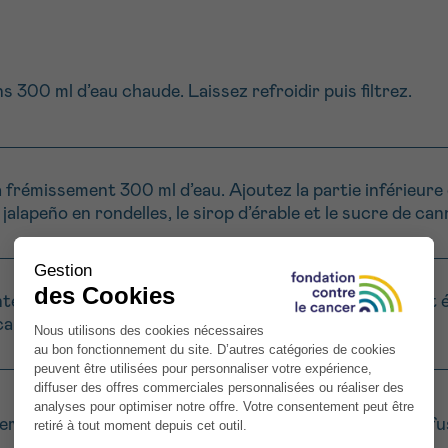
ns 300 ml d’eau chaude. Laissez refroidir puis filtrez.
 frémissement 300 ml d’eau. Ajoutez la partie inférieure 
jalapeño en rondelles, le sirop d’érable et le sucre de can
te, la partie inférieure des tiges de citronnelle finement 
 canne.
rgamotes et ajoutez 1 c. à soupe de zestes. Laissez infus