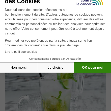
(perte d’appétit, nausées, altération du
goût et fatigue).
Pour une autre boisson pétillante et sans alcool,
essayez notre
fizz concombre-basilic
, tout aussi
rafraîchissant et original.
D’AUTRES INSPIRATIONS