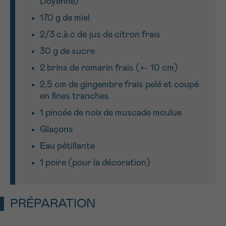
Doyenne)
J’accepte les
conditions d’utilisations
*CHAMP OBLIGATOIRE
170 g de miel
2/3 c.à.c de jus de citron frais
Envoyer
30 g de sucre
2 brins de romarin frais (+- 10 cm)
2,5 cm de gingembre frais pelé et coupé
en fines tranches
1 pincée de noix de muscade moulue
Glaçons
Eau pétillante
1 poire (pour la décoration)
PRÉPARATION