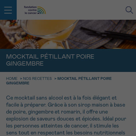
RETOUR
E-MAIL
MOCKTAIL PÉTILLANT POIRE
GINGEMBRE
FACE AU CANCER VOUS N’ÊTES
PAS SEUL
aucun diagnostic
HOME
>
NOS RECETTES
>
MOCKTAIL PÉTILLANT POIRE
Rendez-vous
Question
Coordonnées
Confirmation
NOM
Des professionnels pour répondre à toutes vos
GINGEMBRE
questions sur le cancer
CHOISISSEZ L’HEURE DU RENDEZ-VOUS
Ce mocktail sans alcool est à la fois élégant et
Contactez-nous
facile à préparer. Grâce à son sirop maison à base
9h-11h
PRÉNOM
de poire, gingembre et romarin, il offre une
Par téléphone
explosion de saveurs douces et épicées. Idéal pour
0800 15 801 lu-ve 9h à 18h
11h-13h
RETOUR
les personnes atteintes de cancer, il stimule les
Via le formulaire de contact
13h-16h
sens tout en respectant les besoins nutritionnels