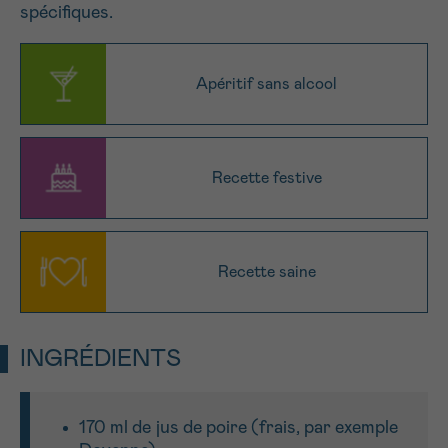
spécifiques.
NOM
Je souhaite être rappelé.e
16h-18h
En savoir plus sur Cancerinfo
Apéritif sans alcool
Suivant
PRÉNOM
Recette festive
E-MAIL
Recette saine
VOTRE QUESTION
INGRÉDIENTS
170 ml de jus de poire (frais, par exemple
Je souhaite recevoir la Newsletter