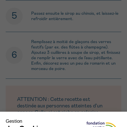
Passez ensuite le sirop au chinois, et laissez-le
refroidir entièrement.
Remplissez à moitié de glaçons des verres
festifs (par ex. des flûtes à champagne).
Ajoutez 3 cuillères à soupe de sirop, et finissez
de remplir le verre avec de l’eau pétillante.
Enfin, décorez avec un peu de romarin et un
morceau de poire.
ATTENTION : Cette recette est
destinée aux personnes atteintes d’un
cancer. Celle-ci est riche en calories
et/ou protéines, ou spécifiquement
développée pour certains symptômes