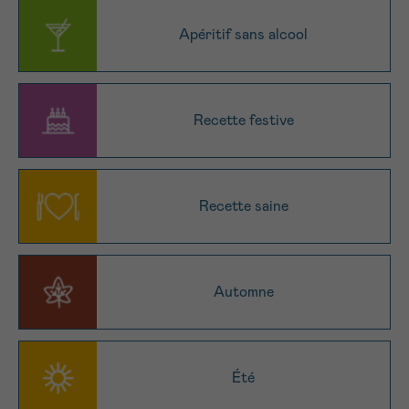
NOM
Je souhaite être rappelé.e
16h-18h
Apéritif sans alcool
En savoir plus sur Cancerinfo
Suivant
PRÉNOM
Recette festive
E-MAIL
Recette saine
VOTRE QUESTION
Automne
Été
Je souhaite recevoir la Newsletter