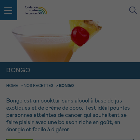
RETOUR
E-MAIL
FACE AU CANCER VOUS N’ÊTES
BONGO
PAS SEUL
aucun diagnostic
Rendez-vous
Question
Coordonnées
Confirmation
NOM
Des professionnels pour répondre à toutes vos
HOME
>
NOS RECETTES
>
BONGO
questions sur le cancer
CHOISISSEZ L’HEURE DU RENDEZ-VOUS
Bongo est un cocktail sans alcool à base de jus
Contactez-nous
exotiques et de crème de coco. Il est idéal pour les
9h-11h
PRÉNOM
personnes atteintes de cancer qui souhaitent se
Par téléphone
0800 15 801 lu-ve 9h à 18h
faire plaisir avec une boisson riche en goût, en
11h-13h
RETOUR
énergie et facile à digérer.
Via le formulaire de contact
13h-16h