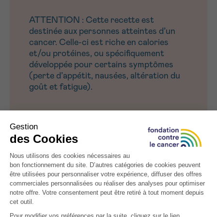
ATTENTION : Cette recette est
destinée aux personnes atteintes d’un
cancer. Celle-ci est riche en calories
et/ou protéines, ou spécifiquement
développée pour certains symptômes
(perte d’appétit, nausées, altération du
goût et fatigue).
Pour une autre boisson fruitée et nourrissante,
essayez le
milk-shake crémeux à la pêche
.
D’AUTRES INSPIRATIONS