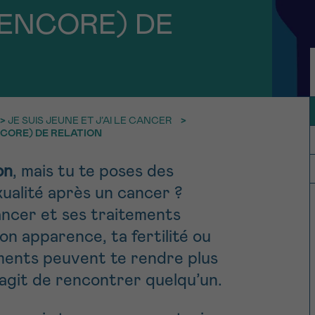
11h-13h
13h-16h
z-nous
PRÉNOM
(ENCORE) DE
Su
hone
Via le formulair
1 lu-ve 9h à 18h
contact
>
JE SUIS JEUNE ET J’AI LE CANCER
>
e être rappelé.e
En savoir plus s
NCORE) DE RELATION
Cancerinfo
on
, mais tu te poses des
xualité après un cancer ?
cevoir la Newsletter
cancer et ses traitements
onditions d’utilisations
En
on apparence, ta fertilité ou
RE
ments peuvent te rendre plus
s’agit de rencontrer quelqu’un.