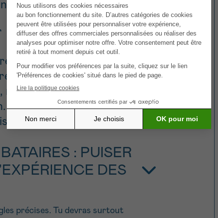
ne pour toi.
r
lation, il est important de
rendre soin de ton corps,
, retrouver confiance en toi…
n. Et ce chemin peut aussi
 difficile.
BATAIRES : PUISER
’EXPÉRIENCE DES
règles précises. Tu devras surtout