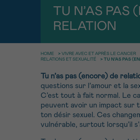
9h-11h
Contacte
NOM
TU N’AS PAS 
RELATION
Par télép
E-MAIL
0800 15 80
HOME
>
VIVRE AVEC ET APRÈS LE CANCER
VOTRE QUESTION
Je souhait
RELATIONS ET SEXUALITÉ
>
TU N’AS PAS (E
Tu n’as pas (encore) de relati
questions sur l’amour et la se
Je souhaite re
C’est tout à fait normal. Le 
J’accepte les
c
peuvent avoir un impact sur t
*CHAMP OBLIGATOI
ton désir sexuel. Ces change
vulnérable, surtout lorsqu’il 