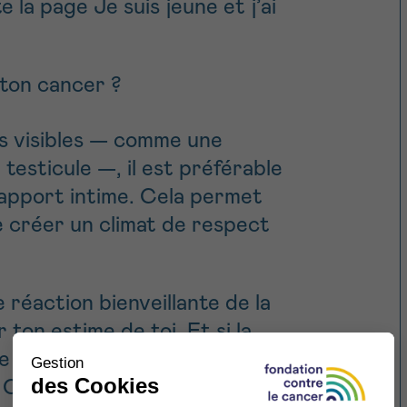
lte la page
Je suis jeune et j’ai
ton cancer ?
ces visibles — comme une
 testicule —, il est préférable
rapport intime. Cela permet
e créer un climat de respect
e réaction bienveillante de la
 ton estime de toi. Et si la
tu l’espérais ? Cela ne
 Cela signifie simplement que