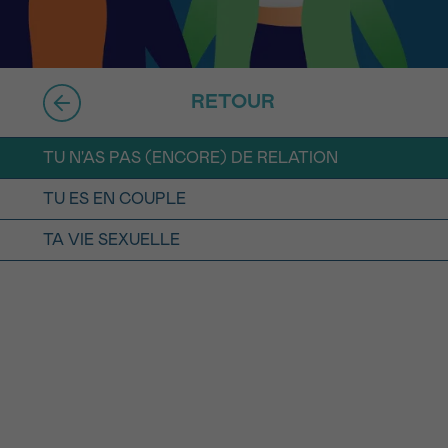
16h-18h
ivant
e de
RETOUR
TU N'AS PAS (ENCORE) DE RELATION
ur
TU ES EN COUPLE
TA VIE SEXUELLE
voyer