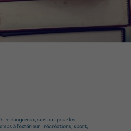
16h-18h
ivant
e de
ur
voyer
être dangereux, surtout pour les
emps à l’extérieur : récréations, sport,