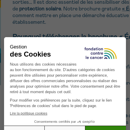
sorties… Il est donc essentiel de les sensibiliser dè
de
protection solaire
. Notre brochure gratuite
« É
comment mettre en place une démarche éducative l
établissement.
Pourquoi télécharger la brochure « Éco
Dans cette brochure, vous découvrirez :
Les
risques liés à l’exposition solaire
chez les enf
particulièrement vulnérable.
Les
règles de base de la prévention solaire
: cher
couvrants, appliquer de la crème solaire.
Des
activités pédagogiques
adaptées aux enfants
s’amusant.
Des conseils pour
intégrer la prévention solaire
d
aménagement des cours de récréation, horaires
parents.