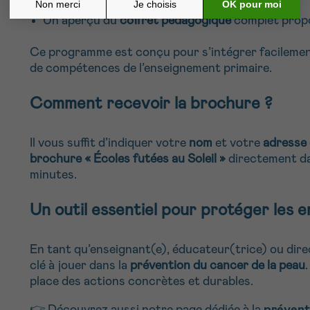
Un aperçu du
coffret pédagogique
complet propo
Ce programme est conçu pour s’intégrer facilement
de compétences de l’enseignement primaire.
Comment recevoir la brochure ?
Il vous suffit d’indiquer votre
nom
et votre
adresse 
brochure « Écoles futées au Soleil »
directement da
minutes.
Un outil essentiel pour protéger les e
En tant qu’enseignant(e), éducateur(trice) ou direc
clé à jouer dans la
prévention du cancer de la peau
place des actions concrètes et durables.