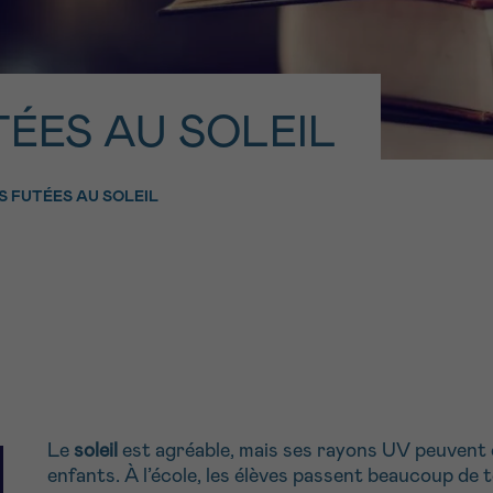
11h-13h
13h-16h
z-nous
PRÉNOM
Su
hone
Via le formulair
ÉES AU SOLEIL
1 lu-ve 9h à 18h
contact
e être rappelé.e
En savoir plus s
 FUTÉES AU SOLEIL
Cancerinfo
cevoir la Newsletter
onditions d’utilisations
En
RE
Le
soleil
est agréable, mais ses rayons UV peuvent 
enfants. À l’école, les élèves passent beaucoup de t