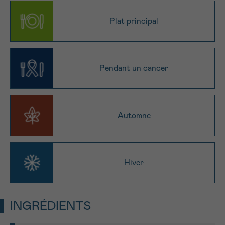
NOM
Je souhaite être rappelé.e
16h-18h
Plat principal
En savoir plus sur Cancerinfo
Suivant
PRÉNOM
Pendant un cancer
E-MAIL
Automne
VOTRE QUESTION
Hiver
INGRÉDIENTS
Je souhaite recevoir la Newsletter