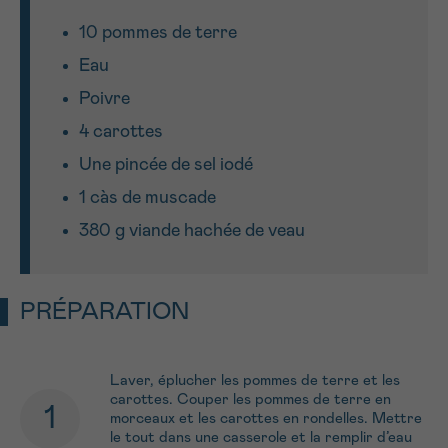
J’accepte les
conditions d’utilisations
*CHAMP OBLIGATOIRE
10 pommes de terre
Eau
Poivre
Envoyer
4 carottes
Une pincée de sel iodé
1 càs de muscade
380 g viande hachée de veau
PRÉPARATION
Laver, éplucher les pommes de terre et les
carottes. Couper les pommes de terre en
morceaux et les carottes en rondelles. Mettre
le tout dans une casserole et la remplir d’eau