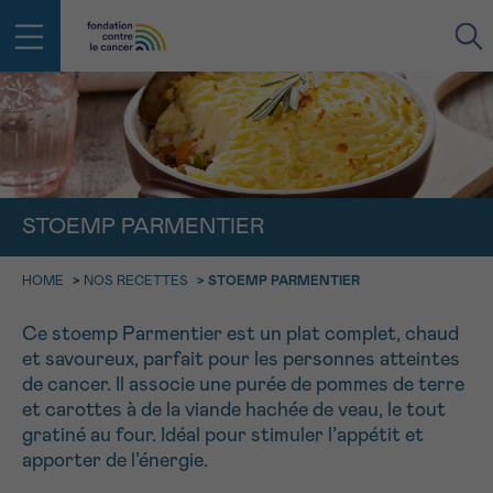
RETOUR
E-MAIL
STOEMP PARMENTIER
FACE AU CANCER VOUS N’ÊTES
PAS SEUL
aucun diagnostic
HOME
>
NOS RECETTES
>
STOEMP PARMENTIER
Rendez-vous
Question
Coordonnées
Confirmation
NOM
Des professionnels pour répondre à toutes vos
questions sur le cancer
Ce stoemp Parmentier est un plat complet, chaud
CHOISISSEZ L’HEURE DU RENDEZ-VOUS
Contactez-nous
et savoureux, parfait pour les personnes atteintes
de cancer. Il associe une purée de pommes de terre
9h-11h
PRÉNOM
et carottes à de la viande hachée de veau, le tout
Par téléphone
0800 15 801 lu-ve 9h à 18h
11h-13h
gratiné au four. Idéal pour stimuler l’appétit et
RETOUR
apporter de l’énergie.
Via le formulaire de contact
13h-16h