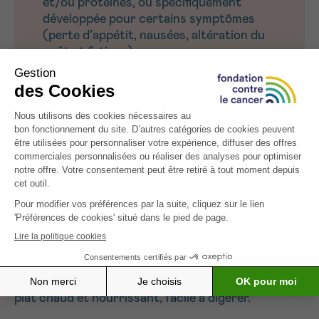
et/ou protéines, ou spécifiquement
développée pour certains symptômes
(perte d’appétit, nausées, altération du
goût et fatigue).
ASTUCES :
Faire attention à la noix de muscade fraiche
lorsque vous la râper. Les morceaux peuvent être
dérangeant.
Cette recette a été conçue par Safae Metmari,
lors de son stage en diététique aux Hôpitaux Iris
Sud à Bruxelles, pour la Haute Ecole Lucia de
Brouckère à Bruxelles.
Essayez notre
gratin de légumes d’été
, un autre
plat chaud et nourrissant, facile à digérer.