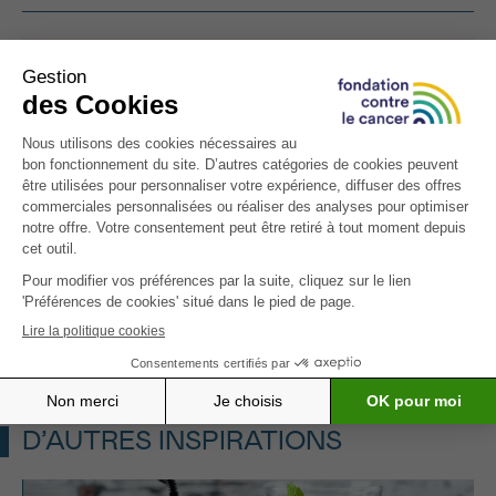
ATTENTION : Cette recette est
destinée aux personnes atteintes d’un
cancer. Celle-ci est riche en calories
et/ou protéines, ou spécifiquement
développée pour certains symptômes
(perte d’appétit, nausées, altération du
goût et fatigue).
Vous aimez les soupes douces et végétariennes ?
Essayez notre
velouté riche au chou-fleur et brie
,
une autre recette onctueuse et nourrissante.
D’AUTRES INSPIRATIONS