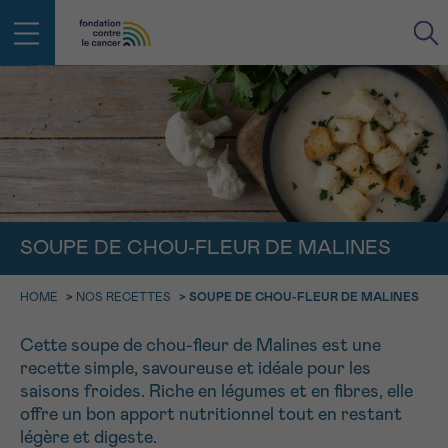
RETOUR
E-MAIL
FACE AU CANCER VOUS N’ÊTES
PAS SEUL
aucun diagnostic
SOUPE DE CHOU-FLEUR DE MALINES
Rendez-vous
Question
Coordonnées
Confirmation
NOM
Des professionnels pour répondre à toutes vos
questions sur le cancer
HOME
>
NOS RECETTES
>
SOUPE DE CHOU-FLEUR DE MALINES
CHOISISSEZ L’HEURE DU RENDEZ-VOUS
Contactez-nous
Cette soupe de chou-fleur de Malines est une
9h-11h
PRÉNOM
recette simple, savoureuse et idéale pour les
Par téléphone
0800 15 801 lu-ve 9h à 18h
saisons froides. Riche en légumes et en fibres, elle
11h-13h
RETOUR
offre un bon apport nutritionnel tout en restant
Via le formulaire de contact
13h-16h
légère et digeste.