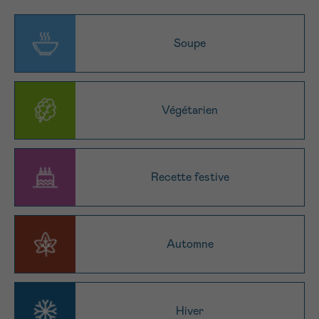
NOM
Je souhaite être rappelé.e
16h-18h
Soupe
En savoir plus sur Cancerinfo
Suivant
PRÉNOM
Végétarien
E-MAIL
Recette festive
VOTRE QUESTION
Automne
Je souhaite recevoir la Newsletter
Hiver