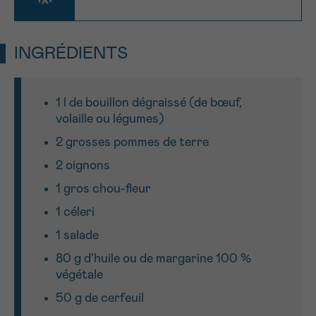
J’accepte les
conditions d’utilisations
*CHAMP OBLIGATOIRE
INGRÉDIENTS
Envoyer
1 l de bouillon dégraissé (de bœuf,
volaille ou légumes)
2 grosses pommes de terre
2 oignons
1 gros chou-fleur
1 céleri
1 salade
80 g d’huile ou de margarine 100 %
végétale
50 g de cerfeuil