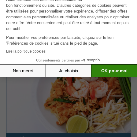
Énergie : 861 kcal – Protéines : 46.6 g
Vous aimez les salades complètes ? Essayez
aussi la
salade de pâtes au thon et au
jambon
pour une version terre-mer tout aussi
nourrissante.
D’AUTRES INSPIRATIONS