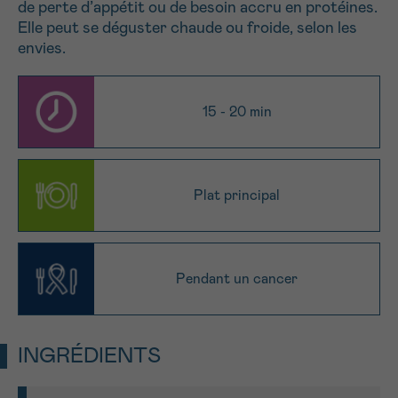
de perte d’appétit ou de besoin accru en protéines.
NOM
Je souhaite être rappelé.e
16h-18h
Elle peut se déguster chaude ou froide, selon les
envies.
En savoir plus sur Cancerinfo
Suivant
PRÉNOM
15 - 20 min
E-MAIL
Plat principal
VOTRE QUESTION
Pendant un cancer
INGRÉDIENTS
Je souhaite recevoir la Newsletter