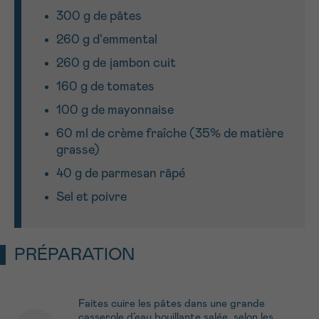
J’accepte les
conditions d’utilisations
300 g de pâtes
*CHAMP OBLIGATOIRE
260 g d'emmental
260 g de jambon cuit
Envoyer
160 g de tomates
100 g de mayonnaise
60 ml de crème fraîche (35% de matière
grasse)
40 g de parmesan râpé
Sel et poivre
PRÉPARATION
Faites cuire les pâtes dans une grande
casserole d’eau bouillante salée, selon les