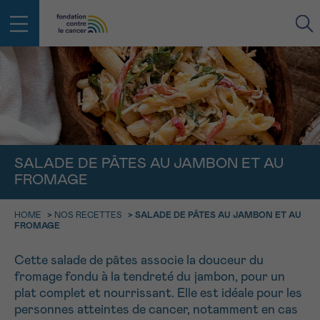
RETOUR
E-MAIL
FACE AU CANCER VOUS N’ÊTES
SALADE DE PÂTES AU JAMBON ET AU
PAS SEUL
aucun diagnostic
FROMAGE
Rendez-vous
Question
Coordonnées
Confirmation
NOM
Des professionnels pour répondre à toutes vos
questions sur le cancer
HOME
>
NOS RECETTES
>
SALADE DE PÂTES AU JAMBON ET AU
FROMAGE
CHOISISSEZ L’HEURE DU RENDEZ-VOUS
Contactez-nous
9h-11h
PRÉNOM
Cette salade de pâtes associe la douceur du
Par téléphone
fromage fondu à la tendreté du jambon, pour un
0800 15 801 lu-ve 9h à 18h
11h-13h
plat complet et nourrissant. Elle est idéale pour les
RETOUR
Via le formulaire de contact
personnes atteintes de cancer, notamment en cas
13h-16h