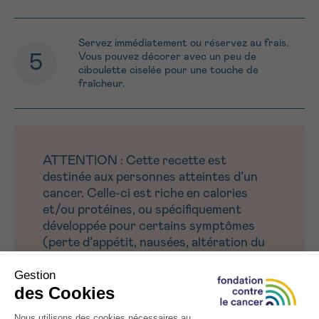
Servez immédiatement ou réservez au frais.
Vous pouvez décorer avec un peu de
ciboulette ciselée pour une touche de
fraîcheur.
ATTENTION : Cette recette est
destinée aux personnes atteintes d’un
cancer. Celle-ci est riche en calories
et/ou protéines, ou spécifiquement
développée pour certains symptômes
(perte d’appétit, nausées, altération du
goût et fatigue).