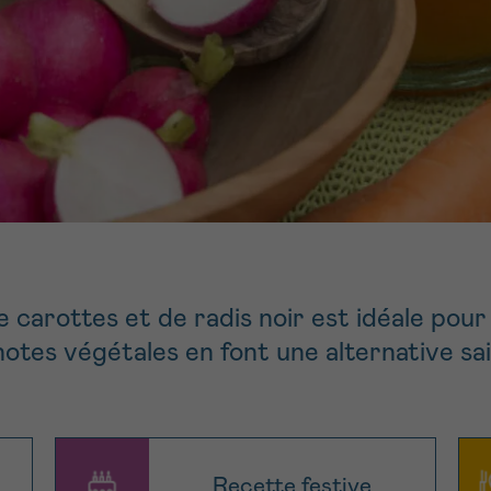
11h-13h
13h-16h
z-nous
PRÉNOM
Su
hone
Via le formulair
1 lu-ve 9h à 18h
contact
e être rappelé.e
En savoir plus s
Cancerinfo
 carottes et de radis noir est idéale pour 
cevoir la Newsletter
onditions d’utilisations
En
otes végétales en font une alternative sai
RE
Recette festive