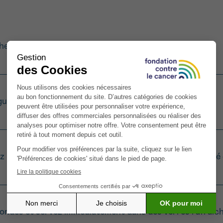
ez les carottes et le radis noir.
égumes à la centrifugeuse pour en extraire le jus.
 le jus obtenu dans un shaker avec le sel, le persil haché
condes et servez immédiatement dans des verres rafraîch