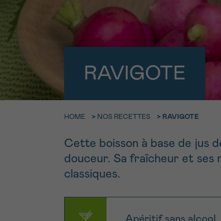
9h-11h
Contacte
NOM
Par télép
E-MAIL
0800 15 80
RAVIGOTE
VOTRE QUESTION
Je souhait
HOME
>
NOS RECETTES
>
RAVIGOTE
Cette boisson à base de jus de
Je souhaite re
J’accepte les
c
douceur. Sa fraîcheur et ses n
*CHAMP OBLIGATOI
classiques.
Apéritif sans alcool