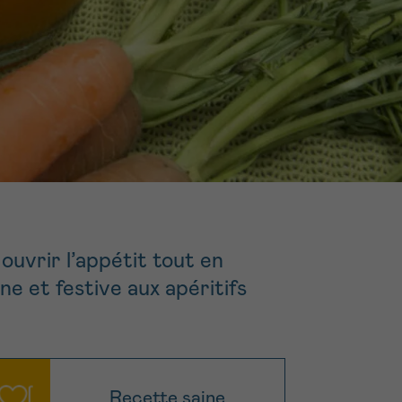
16h-18h
ivant
e de
ur
ouvrir l’appétit tout en
voyer
ne et festive aux apéritifs
Recette saine