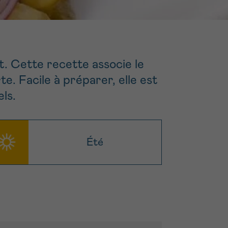
16h-18h
ivant
e de
t. Cette recette associe le
e. Facile à préparer, elle est
ur
ls.
Été
voyer