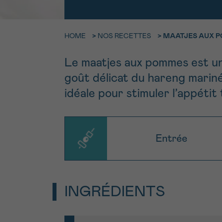
9h-11h
Contacte
NOM
HOME
>
NOS RECETTES
>
MAATJES AUX 
Par télép
E-MAIL
0800 15 80
Le maatjes aux pommes est une
goût délicat du hareng mariné
VOTRE QUESTION
Je souhait
idéale pour stimuler l’appéti
Entrée
Je souhaite re
J’accepte les
c
*CHAMP OBLIGATOI
INGRÉDIENTS