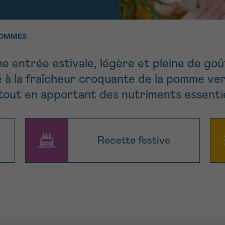
11h-13h
13h-16h
z-nous
PRÉNOM
POMMES
Su
hone
Via le formulair
1 lu-ve 9h à 18h
contact
 entrée estivale, légère et pleine de goû
 à la fraîcheur croquante de la pomme vert
e être rappelé.e
En savoir plus s
t tout en apportant des nutriments essentie
Cancerinfo
Recette festive
cevoir la Newsletter
onditions d’utilisations
En
RE