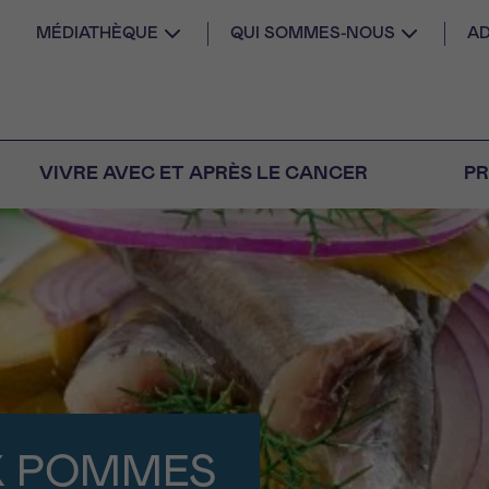
MÉDIATHÈQUE
QUI SOMMES-NOUS
AD
VIVRE AVEC ET APRÈS LE CANCER
PR
AIL
 diagnostic
CANCER VOUS
S SEUL
M
PRÉNOM
s
Question
Coordonnées
nels pour répondre à
tions sur le cancer
E DU RENDEZ-VOUS
X POMMES