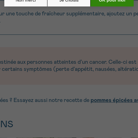
ur une touche de fraîcheur supplémentaire, ajoutez un peu
.
inée aux personnes atteintes d’un cancer. Celle-ci est r
certains symptômes (perte d’appétit, nausées, altératio
lées ? Essayez aussi notre recette de
pommes épicées a
ONS