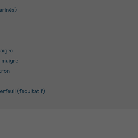
arinés)
 aigre
t maigre
itron
erfeuil (facultatif)