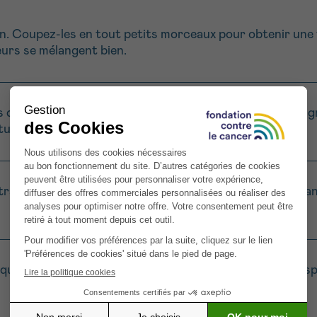
on. Coupez-les en tout petits morceaux pour obtenir une
urs se mélangent bien.
s de pomme et d’oignon avec le jus de citron, la crème ai
ueuse et bien liée.
 tranches de pain de seigle pour qu’elles soient croustil
ue tranche de pain avec le mélange pomme-oignon. Disp