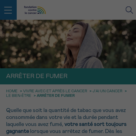
RETOUR
E-MAIL
FACE AU CANCER VOUS N’ÊTES
PAS SEUL
aucun diagnostic
ARRÊTER DE FUMER
Rendez-vous
Question
Coordonnées
Confirmation
NOM
Des professionnels pour répondre à toutes vos
questions sur le cancer
HOME
>
VIVRE AVEC ET APRÈS LE CANCER
>
J’AI UN CANCER
>
LE BIEN-ÊTRE
>
ARRÊTER DE FUMER
CHOISISSEZ L’HEURE DU RENDEZ-VOUS
Contactez-nous
9h-11h
Quelle que soit la quantité de tabac que vous avez
PRÉNOM
Par téléphone
consommée dans votre vie et la durée pendant
0800 15 801 lu-ve 9h à 18h
11h-13h
laquelle vous avez fumé,
votre santé sort toujours
RETOUR
Via le formulaire de contact
gagnante
lorsque vous arrêtez de fumer. Dès les
13h-16h