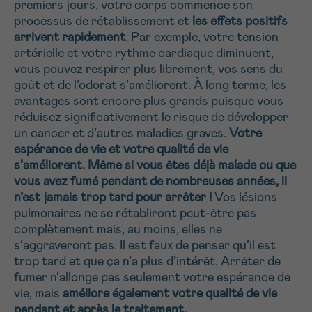
premiers jours, votre corps commence son
NOM
Je souhaite être rappelé.e
16h-18h
processus de rétablissement et
les effets positifs
arrivent rapidement
. Par exemple, votre tension
En savoir plus sur Cancerinfo
artérielle et votre rythme cardiaque diminuent,
vous pouvez respirer plus librement, vos sens du
Suivant
PRÉNOM
goût et de l’odorat s’améliorent. À long terme, les
avantages sont encore plus grands puisque vous
réduisez significativement le risque de développer
un cancer et d’autres maladies graves.
Votre
E-MAIL
espérance de vie et votre qualité de vie
s’améliorent.
Même si vous êtes déjà malade ou que
vous avez fumé pendant de nombreuses années, il
n’est jamais trop tard pour arrêter !
Vos lésions
pulmonaires ne se rétabliront peut-être pas
VOTRE QUESTION
complètement mais, au moins, elles ne
s’aggraveront pas.
Il est faux de penser qu’il est
trop tard et que ça n’a plus d’intérêt. Arrêter de
fumer n’allonge pas seulement votre espérance de
vie, mais
améliore également votre qualité de vie
Je souhaite recevoir la Newsletter
pendant et après le traitement.