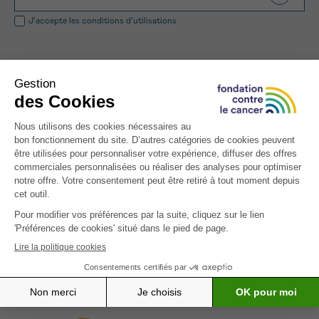
NOM
Je souhaite être rappelé.e
16h-18h
J’accepte les
conditions d’utilisations
En savoir plus sur Cancerinfo
Suivant
PRÉNOM
E-MAIL
Qui sommes-nous ?
Nous contacter
Lexique
VOTRE QUESTION
Comment nous soutenir
Je souhaite recevoir la Newsletter