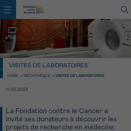
RETOUR
E-MAIL
FACE AU CANCER VOUS N’ÊTES
VISITES DE LABORATOIRES
PAS SEUL
aucun diagnostic
Rendez-vous
Question
Coordonnées
Confirmation
HOME
>
MÉDIATHÈQUE
>
VISITES DE LABORATOIRES
NOM
Des professionnels pour répondre à toutes vos
questions sur le cancer
11.05.2023
CHOISISSEZ L’HEURE DU RENDEZ-VOUS
Contactez-nous
9h-11h
PRÉNOM
Par téléphone
La Fondation contre le Cancer a
0800 15 801 lu-ve 9h à 18h
11h-13h
invité ses donateurs à découvrir les
RETOUR
Via le formulaire de contact
projets de recherche en médecine
13h-16h