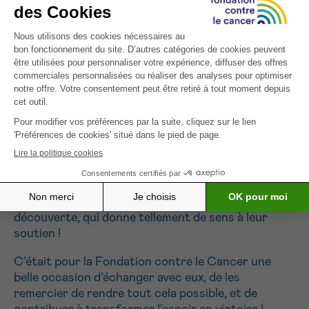
alliant la haute technologie et le bien-être du
patient, et du personnel soignant. Un espace
apaisant, jalonné de visuels sereins plonge aussi
bien dans l’architecture Horta que sur les plages
de la mer du Nord, en passant par le Bois de Hal en
fleurs pour offrir aux patients un maximum de
sérénité. Pionnier dans le secteur, l’institut Jules
Bordet a parié sur la médecine nucléaire il y a déjà
plusieurs années et une vingtaine de patients sont
traitées chaque jour dans ce service sous haute
surveillance.
Les donateurs ont été enchantés de cette
découverte, qui donne tellement de sens à leur
soutien !
C’était pour la Fondation contre le Cancer une
belle occasion d’échanger avec eux, de les
remercier de rendre tout cela possible, et de