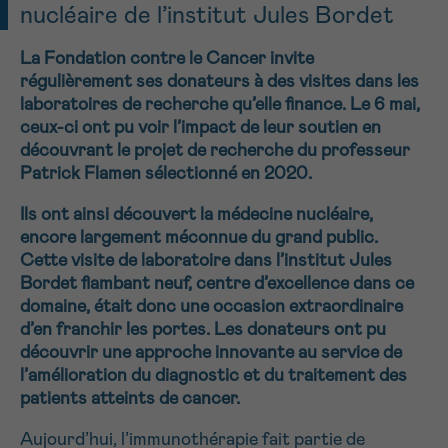
nucléaire de l’institut Jules Bordet
NOM
Je souhaite être rappelé.e
16h-18h
La Fondation contre le Cancer invite
En savoir plus sur Cancerinfo
régulièrement ses donateurs à des visites dans les
Suivant
laboratoires de recherche qu’elle finance. Le 6 mai,
PRÉNOM
ceux-ci ont pu voir l’impact de leur soutien en
découvrant le projet de recherche du professeur
Patrick Flamen sélectionné en 2020.
E-MAIL
Ils ont ainsi découvert la médecine nucléaire,
encore largement méconnue du grand public.
Cette visite de laboratoire dans l’institut Jules
Bordet flambant neuf, centre d’excellence dans ce
domaine, était donc une occasion extraordinaire
VOTRE QUESTION
d’en franchir les portes. Les donateurs ont pu
découvrir une approche innovante au service de
l’amélioration du diagnostic et du traitement des
patients atteints de cancer.
Je souhaite recevoir la Newsletter
Aujourd’hui, l’immunothérapie fait partie de