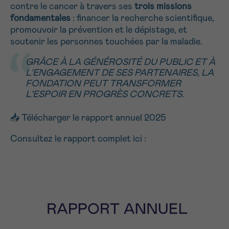
contre le cancer à travers ses
trois missions
NOM
Je souhaite être rappelé.e
16h-18h
fondamentales
: financer la recherche scientifique,
promouvoir la prévention et le dépistage, et
En savoir plus sur Cancerinfo
soutenir les personnes touchées par la maladie.
Suivant
PRÉNOM
GRÂCE À LA GÉNÉROSITÉ DU PUBLIC ET À
L’ENGAGEMENT DE SES PARTENAIRES, LA
FONDATION PEUT TRANSFORMER
L’ESPOIR EN PROGRÈS CONCRETS.
E-MAIL
📥 Télécharger le rapport annuel 2025
Consultez le rapport complet ici :
VOTRE QUESTION
Je souhaite recevoir la Newsletter