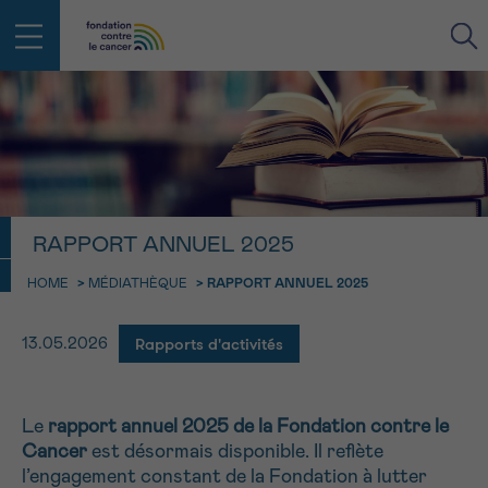
RETOUR
E-MAIL
FACE AU CANCER VOUS N’ÊTES
RAPPORT ANNUEL 2025
PAS SEUL
aucun diagnostic
Rendez-vous
Question
Coordonnées
Confirmation
HOME
>
MÉDIATHÈQUE
>
RAPPORT ANNUEL 2025
NOM
Des professionnels pour répondre à toutes vos
questions sur le cancer
Rapports d'activités
13.05.2026
CHOISISSEZ L’HEURE DU RENDEZ-VOUS
Contactez-nous
9h-11h
PRÉNOM
Par téléphone
0800 15 801 lu-ve 9h à 18h
Le
rapport annuel 2025 de la Fondation contre le
11h-13h
RETOUR
Cancer
est désormais disponible. Il reflète
Via le formulaire de contact
13h-16h
l’engagement constant de la Fondation à lutter