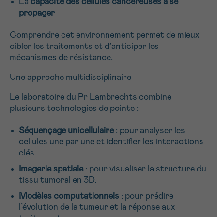
La
capacité des cellules cancéreuses à se
J’accepte les
conditions d’utilisations
propager
*CHAMP OBLIGATOIRE
Comprendre cet environnement permet de mieux
cibler les traitements et d’anticiper les
Envoyer
mécanismes de résistance.
Une approche multidisciplinaire
Le laboratoire du Pr Lambrechts combine
plusieurs technologies de pointe :
Séquençage unicellulaire
: pour analyser les
cellules une par une et identifier les interactions
clés.
Imagerie spatiale
: pour visualiser la structure du
tissu tumoral en 3D.
Modèles computationnels
: pour prédire
l’évolution de la tumeur et la réponse aux