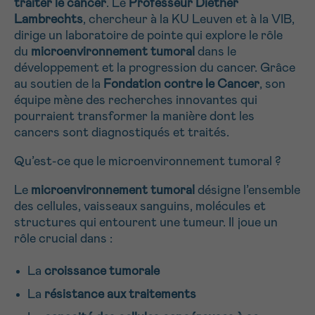
traiter le cancer
. Le
Professeur Diether
NOM
Je souhaite être rappelé.e
16h-18h
Lambrechts
, chercheur à la KU Leuven et à la VIB,
dirige un laboratoire de pointe qui explore le rôle
En savoir plus sur Cancerinfo
du
microenvironnement tumoral
dans le
développement et la progression du cancer. Grâce
Suivant
PRÉNOM
au soutien de la
Fondation contre le Cancer
, son
équipe mène des recherches innovantes qui
pourraient transformer la manière dont les
cancers sont diagnostiqués et traités.
E-MAIL
Qu’est-ce que le microenvironnement tumoral ?
Le
microenvironnement tumoral
désigne l’ensemble
des cellules, vaisseaux sanguins, molécules et
VOTRE QUESTION
structures qui entourent une tumeur. Il joue un
rôle crucial dans :
La
croissance tumorale
La
résistance aux traitements
Je souhaite recevoir la Newsletter