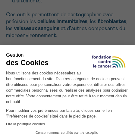
traitements.
Ces outils permettent de cartographier avec
précision les
cellules immunitaires
, les
fibroblastes
,
les
vaisseaux sanguins
et d’autres composants du
microenvironnement.
Objectif : des traitements plus ciblés
L’un des objectifs majeurs du laboratoire est de
développer des
biomarqueurs
capables de prédire
la réponse à certains traitements, notamment
l’
immunothérapie
. En identifiant les patients les
plus susceptibles de répondre à une thérapie, on
améliore l’efficacité tout en réduisant les effets
secondaires.
« LE MICROENVIRONNEMENT TUMORAL
EST UNE MINE D’INFORMATIONS. EN LE
COMPRENANT MIEUX, ON PEUT
CONCEVOIR DES TRAITEMENTS PLUS