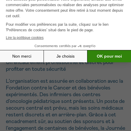
moment heureux et insouciant.
» commente Nancy
Verlinden, présidente de l’asbl Journée nationale
du cancer chez l’enfant
«
Cette journée est indispensable. Quand on voit
les sourires sur les visages, on sait pourquoi nous le
faisons.
» ajoute Koen Van Impe, CEO de la
Fondation contre le Cancer
Un encadrement professionnel et discret pour
profiter en toute sécurité
L’organisation est assurée en collaboration avec la
Fondation contre le Cancer et des bénévoles
expérimentés. Des infirmiers des centres
d’oncologie pédiatrique sont présents. Un poste de
secours central est prévu, mais les soins médicaux
restent discrets et en arrière-plan. Grâce à cet
encadrement sûr, au soutien des sponsors et à
l’engagement de centaines de bénévoles, la Journée