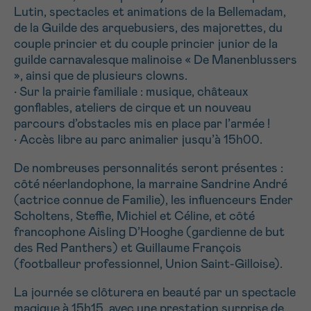
J’accepte les
conditions d’utilisations
Lutin, spectacles et animations de la Bellemadam,
*CHAMP OBLIGATOIRE
de la Guilde des arquebusiers, des majorettes, du
couple princier et du couple princier junior de la
guilde carnavalesque malinoise « De Manenblussers
Envoyer
», ainsi que de plusieurs clowns.
• Sur la prairie familiale : musique, châteaux
gonflables, ateliers de cirque et un nouveau
parcours d’obstacles mis en place par l’armée !
• Accès libre au parc animalier jusqu’à 15h00.
De nombreuses personnalités seront présentes :
côté néerlandophone, la marraine Sandrine André
(actrice connue de Familie), les influenceurs Ender
Scholtens, Steffie, Michiel et Céline, et côté
francophone Aisling D’Hooghe (gardienne de but
des Red Panthers) et Guillaume François
(footballeur professionnel, Union Saint-Gilloise).
La journée se clôturera en beauté par un spectacle
magique à 15h15, avec une prestation surprise de