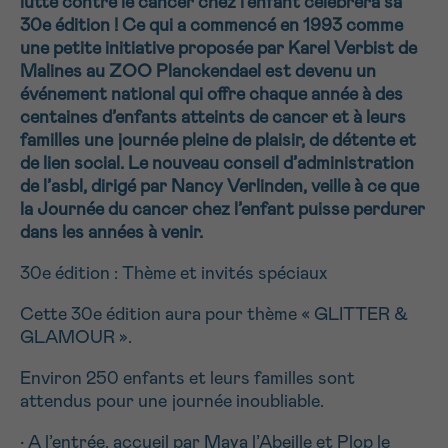
lutte contre le cancer chez l’enfant célèbrera sa
NOM
30e édition ! Ce qui a commencé en 1993 comme
Je souhaite être rappelé.e
16h-18h
une petite initiative proposée par Karel Verbist de
Malines au ZOO Planckendael est devenu un
En savoir plus sur Cancerinfo
événement national qui offre chaque année à des
Suivant
PRÉNOM
centaines d’enfants atteints de cancer et à leurs
familles une journée pleine de plaisir, de détente et
de lien social. Le nouveau conseil d’administration
de l’asbl, dirigé par Nancy Verlinden, veille à ce que
la Journée du cancer chez l’enfant puisse perdurer
E-MAIL
dans les années à venir.
30e édition : Thème et invités spéciaux
VOTRE QUESTION
Cette 30e édition aura pour thème « GLITTER &
GLAMOUR ».
Environ 250 enfants et leurs familles sont
attendus pour une journée inoubliable.
Je souhaite recevoir la Newsletter
• A l’entrée, accueil par Maya l’Abeille et Plop le