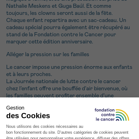
Nathalie Meskens et Guga Baúl. Et comme
toujours, les clowns seront aussi de la fête.
Chaque enfant repartira avec un sac-cadeau. Un
cadeau spécial pourra également être récupéré au
stand de la Fondation contre le Cancer pour
marquer cette édition anniversaire.
Alléger la pression sur les familles
Le cancer impose une pression énorme aux enfants
et à leurs proches.
La Journée nationale de lutte contre le cancer
chez l’enfant offre une bouffée d’air bienvenue, où
les familles peuvent profiter ensemble d’une
atmosphère chaleureuse et insouciante.
«
30 éditions, cela fait de vous une véritable
référence. Quand un enfant tombe malade, c’est
toute la famille qui souffre. Ce jour-là, nous
permettons à la famille entière de passer un