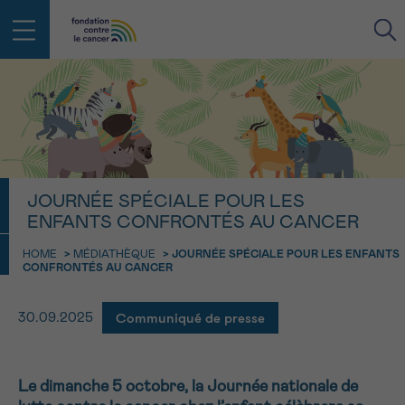
RETOUR
E-MAIL
FACE AU CANCER VOUS N’ÊTES
JOURNÉE SPÉCIALE POUR LES
PAS SEUL
aucun diagnostic
ENFANTS CONFRONTÉS AU CANCER
Rendez-vous
Question
Coordonnées
Confirmation
NOM
Des professionnels pour répondre à toutes vos
HOME
>
MÉDIATHÈQUE
>
JOURNÉE SPÉCIALE POUR LES ENFANTS
questions sur le cancer
CONFRONTÉS AU CANCER
CHOISISSEZ L’HEURE DU RENDEZ-VOUS
Contactez-nous
Communiqué de presse
30.09.2025
9h-11h
PRÉNOM
Par téléphone
0800 15 801 lu-ve 9h à 18h
11h-13h
RETOUR
Le dimanche 5 octobre, la Journée nationale de
Via le formulaire de contact
13h-16h