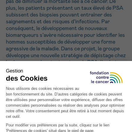
pas de diminuer la mortalité liée à ce cancer. De
plus, les patients présentant un taux élevé de PSA
subissent des biopsies pouvant entraîner des
saignements et des risques d’infections. Par
conséquent, le développement de nouveaux
biomarqueurs s’avère nécessaire pour identifier les
hommes susceptibles de développer une forme
agressive de la maladie. Dans ce projet, le groupe
développe une nouvelle stratégie de dépistage chez
les hommes présentant un taux de PSA élevé et
chez lesquels des modifications génétiques sont
recherchées dans l’ADN de cellules présentes dans
l’urine. Cet ADN est analysé par des techniques
sophistiquées de séquençage afin d’identifier des
anomalies génétiques précises signant la présence
d’un cancer de la prostate. Si les premiers
résultats se confirment, ces biomarqueurs
pourraient être intégrés dans de nouvelles
plateformes de test de dépistage du cancer de la
prostate réalisé sur des échantillons urinaires.