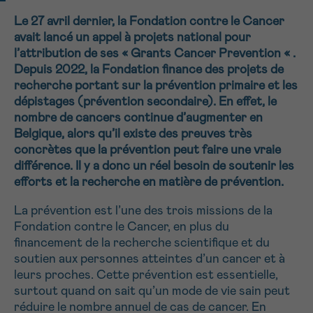
NOM
Je souhaite être rappelé.e
16h-18h
Le 27 avril dernier, la Fondation contre le Cancer
avait lancé un appel à projets national pour
En savoir plus sur Cancerinfo
l’attribution de ses « Grants Cancer Prevention « .
Depuis 2022, la Fondation finance des projets de
Suivant
PRÉNOM
recherche portant sur la prévention primaire et les
dépistages (prévention secondaire). En effet, le
nombre de cancers continue d’augmenter en
Belgique, alors qu’il existe des preuves très
E-MAIL
concrètes que la prévention peut faire une vraie
différence. Il y a donc un réel besoin de soutenir les
efforts et la recherche en matière de prévention.
La prévention est l’une des trois missions de la
VOTRE QUESTION
Fondation contre le Cancer, en plus du
financement de la recherche scientifique et du
soutien aux personnes atteintes d’un cancer et à
leurs proches. Cette prévention est essentielle,
surtout quand on sait qu’un mode de vie sain peut
Je souhaite recevoir la Newsletter
réduire le nombre annuel de cas de cancer. En