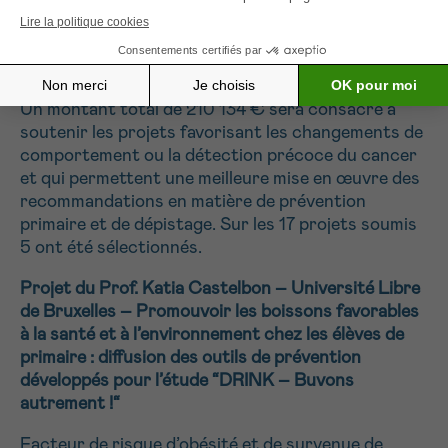
Grants Cancer Prevention Projets
Opérationnels
Un montant total de 210 134 € sera consacré à
soutenir les projets favorisant les changements de
comportement ou la détection précoce du cancer
et qui permettent une meilleure mise en œuvre des
recommandations en matière de prévention
primaire et de dépistage. Sur les 17 projets soumis
5 ont été sélectionnés.
Projet du Prof. Katia Castelbon – Université Libre
de Bruxelles –
Promouvoir les boissons favorables
à la santé et à l’environnement chez les élèves de
primaire : diffusion des outils de prévention
développés pour l’étude “DRINK – Buvons
autrement !“
Facteur de risque d’obésité et de survenue de