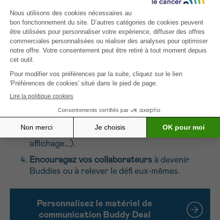
Ces outils sont conçus pour
faciliter la diffusion du
message
et encourager un maximum de personnes
à relever le défi.
Comment utiliser le toolkit ?
Téléchargez les supports
depuis la page
dédiée.
Ajoutez votre logo
pour renforcer l’ancrage
local.
Diffusez-les
via vos canaux internes et
externes (intranet, réseaux sociaux,
affichage…).
Encouragez vos collaborateurs
à devenir
Buddies ou à relever le défi eux-mêmes.
Personnalisez le matériel de
communication Buddy Deal