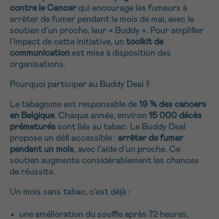
contre le Cancer
qui encourage les fumeurs à
NOM
Je souhaite être rappelé.e
16h-18h
arrêter de fumer pendant le mois de mai, avec le
soutien d’un proche, leur « Buddy ». Pour amplifier
En savoir plus sur Cancerinfo
l’impact de cette initiative, un
toolkit de
Suivant
communication
est mise à disposition des
PRÉNOM
organisations.
Pourquoi participer au Buddy Deal ?
Le tabagisme est responsable de
19 % des cancers
E-MAIL
en Belgique
. Chaque année, environ
15 000 décès
prématurés
sont liés au tabac. Le Buddy Deal
propose un défi accessible :
arrêter de fumer
pendant un mois
, avec l’aide d’un proche. Ce
VOTRE QUESTION
soutien augmente considérablement les chances
de réussite.
Un mois sans tabac, c’est déjà :
Je souhaite recevoir la Newsletter
une amélioration du souffle après 72 heures,