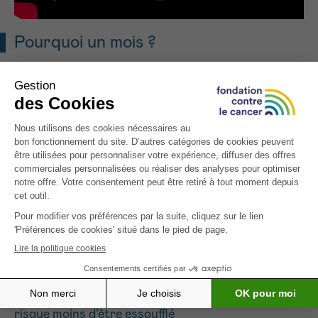
Pourquoi un mois ?
Le défi dure tout le mois de mai, soit 31 jours. Cette
période est idéale pour réduire la dépendance
physique, prendre de nouvelles habitudes. Si un
arrêt définitif semble parfois trop difficile, voire
impossible pour certaines personnes qui fument,
s’y tenir pendant un mois peut paraître plus
accessible. Et au-delà de l’économie dans le budget,
de l’apparence plus fraîche, et de la diminution
progressive du stress, les effets positifs sur la
santé se font vite sentir:
• Après 24 heures, les poumons commencent à se
nettoyer d’eux-mêmes
• Après 48 heures, l’odorat et le goût s’améliorent
• Après 72 heures, la respiration est plus fluide, on
risque moins d’être essoufflé