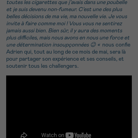
toutes les cigarettes que j’avais dans une poubelle
et je suis devenu non-fumeur. C’est une des plus
belles décisions de ma vie, ma nouvelle vie. Je vous
invite à faire comme moi ! Vous vous ne sentirez
jamais aussi bien. Bien sûr, il y aura des moments
plus difficiles, mais nous avons en nous une force et
une détermination insoupçonnées 😉 «
nous confie
Adrien qui, tout au long de ce mois de mai, sera là
pour partager son expérience et ses conseils, et
soutenir tous les challengers.