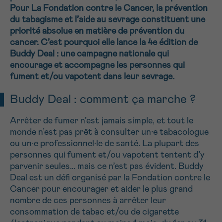
Pour La Fondation contre le Cancer, la prévention
NOM
Je souhaite être rappelé.e
16h-18h
du tabagisme et l’aide au sevrage constituent une
priorité absolue en matière de prévention du
En savoir plus sur Cancerinfo
cancer. C’est pourquoi elle lance la 4e édition de
Suivant
Buddy Deal : une campagne nationale qui
PRÉNOM
encourage et accompagne les personnes qui
fument et/ou vapotent dans leur sevrage.
Buddy Deal : comment ça marche ?
E-MAIL
Arrêter de fumer n’est jamais simple, et tout le
monde n’est pas prêt à consulter un·e tabacologue
ou un·e professionnel·le de santé. La plupart des
VOTRE QUESTION
personnes qui fument et/ou vapotent tentent d’y
parvenir seules… mais ce n’est pas évident. Buddy
Deal est un défi organisé par la Fondation contre le
Cancer pour encourager et aider le plus grand
nombre de ces personnes à arrêter leur
consommation de tabac et/ou de cigarette
Je souhaite recevoir la Newsletter