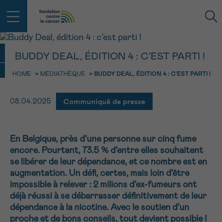
BUDDY DEAL, ÉDITION 4 : C’EST PARTI !
HOME
>
MÉDIATHÈQUE
>
BUDDY DEAL, ÉDITION 4 : C’EST PARTI !
RETOUR
E-MAIL
Communiqué de presse
08.04.2025
FACE AU CANCER VOUS N’ÊTES
PAS SEUL
aucun diagnostic
Rendez-vous
Question
Coordonnées
Confirmation
NOM
Des professionnels pour répondre à toutes vos
En Belgique, près d’une personne sur cinq fume
questions sur le cancer
encore. Pourtant, 73.5 % d’entre elles souhaitent
CHOISISSEZ L’HEURE DU RENDEZ-VOUS
Contactez-nous
se libérer de leur dépendance, et ce nombre est en
augmentation. Un défi, certes, mais loin d’être
9h-11h
PRÉNOM
impossible à relever : 2 milions d’ex-fumeurs ont
Par téléphone
0800 15 801 lu-ve 9h à 18h
déjà réussi à se débarrasser définitivement de leur
11h-13h
RETOUR
dépendance à la nicotine. Avec le soutien d’un
Via le formulaire de contact
13h-16h
proche et de bons conseils, tout devient possible !