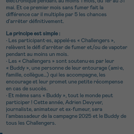
électronique pendant au moins 1 mois, du 1er au 31
J’accepte les
conditions d’utilisations
mai. Et ce premier mois sans fumer fait la
*CHAMP OBLIGATOIRE
différence car il multiplie par 5 les chances
d’arrêter définitivement.
Envoyer
Le principe est simple :
• Les participant·es, appelé·es « Challengers »,
relèvent le défi d’arrêter de fumer et/ou de vapoter
pendant au moins un mois.
• Les « Challengers » sont soutenu·es par leur
« Buddy », une personne de leur entourage (ami·e,
famille, collègue…) qui les accompagne, les
encourage et leur promet une petite récompense
en cas de succès.
• Et même sans « Buddy », tout le monde peut
participer ! Cette année, Adrien Devyver,
journaliste, animateur et ex-fumeur, sera
l’ambassadeur de la campagne 2025 et le Buddy de
tous les Challengers.