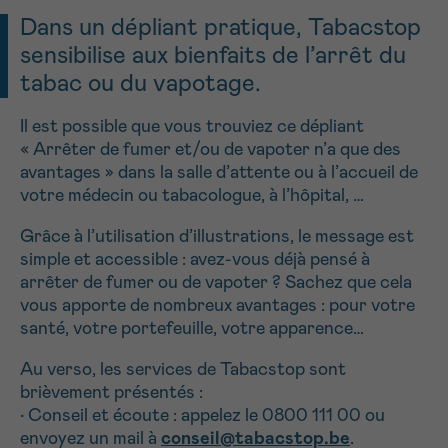
NOM
Dans un dépliant pratique, Tabacstop
Je souhaite être rappelé.e
16h-18h
sensibilise aux bienfaits de l’arrêt du
En savoir plus sur Cancerinfo
tabac ou du vapotage.
Suivant
PRÉNOM
Il est possible que vous trouviez ce dépliant
« Arrêter de fumer et/ou de vapoter n’a que des
avantages » dans la salle d’attente ou à l’accueil de
votre médecin ou tabacologue, à l’hôpital, …
E-MAIL
Grâce à l’utilisation d’illustrations, le message est
simple et accessible : avez-vous déjà pensé à
arrêter de fumer ou de vapoter ? Sachez que cela
vous apporte de nombreux avantages : pour votre
VOTRE QUESTION
santé, votre portefeuille, votre apparence…
Au verso, les services de Tabacstop sont
brièvement présentés :
• Conseil et écoute : appelez le 0800 111 00 ou
Je souhaite recevoir la Newsletter
envoyez un mail à
conseil@tabacstop.be
.