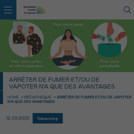
RETOUR
E-MAIL
FACE AU CANCER VOUS N’ÊTES
PAS SEUL
aucun diagnostic
Rendez-vous
Question
Coordonnées
Confirmation
ARRÊTER DE FUMER ET/OU DE
NOM
Des professionnels pour répondre à toutes vos
VAPOTER N’A QUE DES AVANTAGES
questions sur le cancer
CHOISISSEZ L’HEURE DU RENDEZ-VOUS
Contactez-nous
HOME
>
MÉDIATHÈQUE
>
ARRÊTER DE FUMER ET/OU DE VAPOTER
N’A QUE DES AVANTAGES
9h-11h
PRÉNOM
Par téléphone
0800 15 801 lu-ve 9h à 18h
Tabacstop
11h-13h
12.09.2025
RETOUR
Via le formulaire de contact
13h-16h