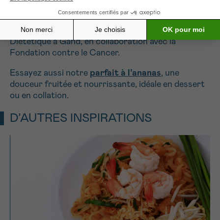
Les recettes ont été conçues par Sarah Van Den
Brande dans le cadre de son travail de fin d’études
au KaHo Sint-Lieven, département Nutrition &
Diététique à Gand, en collaboration avec la
Fondation contre le Cancer.
Essayez aussi notre
parfait à l’ananas
, une
douceur fruitée et nourrissante, idéale en dessert
ou en collation.
D’AUTRES INSPIRATIONS