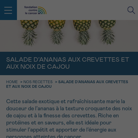
RETOUR
E-MAIL
SALADE D’ANANAS AUX CREVETTES ET
FACE AU CANCER VOUS N’ÊTES
AUX NOIX DE CAJOU
PAS SEUL
aucun diagnostic
Rendez-vous
Question
Coordonnées
Confirmation
NOM
HOME
>
NOS RECETTES
>
SALADE D’ANANAS AUX CREVETTES
Des professionnels pour répondre à toutes vos
ET AUX NOIX DE CAJOU
questions sur le cancer
CHOISISSEZ L’HEURE DU RENDEZ-VOUS
Contactez-nous
Cette salade exotique et rafraîchissante marie la
douceur de l’ananas à la texture croquante des noix
9h-11h
PRÉNOM
Par téléphone
de cajou et à la finesse des crevettes. Riche en
0800 15 801 lu-ve 9h à 18h
11h-13h
protéines et en saveurs, elle est idéale pour
RETOUR
stimuler l’appétit et apporter de l’énergie aux
Via le formulaire de contact
13h-16h
personnes atteintes de cancer.