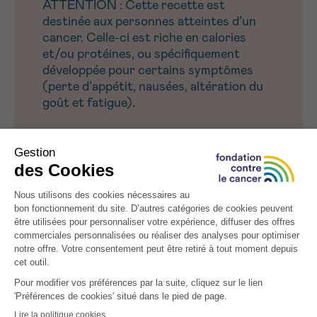
ATTENTION : Cette recette est
destinée aux personnes atteintes d’un
cancer. Celle-ci est riche en calories
et/ou protéines, ou spécifiquement
développée pour certains symptômes
(perte d’appétit, nausées, altération du
goût et fatigue).
Énergie : 520 kcal – Protéines : 21.2 g
VARIANTE :
Remplacez les noix de cajou par un mélange de noix.
Remplacez le céleri-rave par du céleri en branches.
Remplacez le vinaigre à l’estragon par du vinaigre
ordinaire.