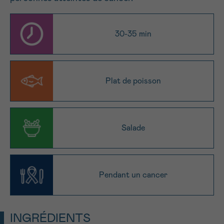
NOM
Je souhaite être rappelé.e
16h-18h
30-35 min
En savoir plus sur Cancerinfo
Suivant
PRÉNOM
Plat de poisson
E-MAIL
Salade
VOTRE QUESTION
Pendant un cancer
INGRÉDIENTS
Je souhaite recevoir la Newsletter