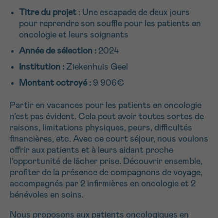
NOM
Titre du projet
: Une escapade de deux jours
Je souhaite être rappelé.e
16h-18h
pour reprendre son souffle pour les patients en
oncologie et leurs soignants
En savoir plus sur Cancerinfo
Année de sélection :
2024
Suivant
PRÉNOM
Institution :
Ziekenhuis Geel
Montant octroyé :
9 906€
E-MAIL
Partir en vacances pour les patients en oncologie
n’est pas évident. Cela peut avoir toutes sortes de
raisons, limitations physiques, peurs, difficultés
financières, etc. Avec ce court séjour, nous voulons
offrir aux patients et à leurs aidant proche
VOTRE QUESTION
l’opportunité de lâcher prise. Découvrir ensemble,
profiter de la présence de compagnons de voyage,
accompagnés par 2 infirmières en oncologie et 2
bénévoles en soins.
Je souhaite recevoir la Newsletter
Nous proposons aux patients oncologiques en