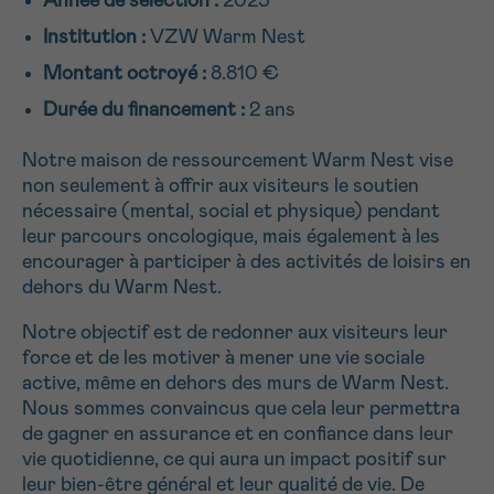
Année de sélection :
2025
NOM
Je souhaite être rappelé.e
16h-18h
Institution :
VZW Warm Nest
Montant octroyé :
8.810 €
En savoir plus sur Cancerinfo
Durée du financement :
2 ans
Suivant
PRÉNOM
Notre maison de ressourcement Warm Nest vise
non seulement à offrir aux visiteurs le soutien
nécessaire (mental, social et physique) pendant
E-MAIL
leur parcours oncologique, mais également à les
encourager à participer à des activités de loisirs en
dehors du Warm Nest.
Notre objectif est de redonner aux visiteurs leur
VOTRE QUESTION
force et de les motiver à mener une vie sociale
active, même en dehors des murs de Warm Nest.
Nous sommes convaincus que cela leur permettra
de gagner en assurance et en confiance dans leur
vie quotidienne, ce qui aura un impact positif sur
Je souhaite recevoir la Newsletter
leur bien-être général et leur qualité de vie. De