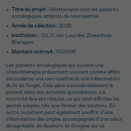
NOM
Je souhaite être rappelé.e
16h-18h
Titre du projet
: Hilothérapie chez les patients
oncologiques atteints de neuropathie
En savoir plus sur Cancerinfo
Année de sélection :
2025
Suivant
PRÉNOM
Institution :
O.L.V. van Lourdes Ziekenhuis
Waregem
Montant octroyé :
10000€
E-MAIL
Les patients oncologiques qui suivent une
chimiothérapie présentent souvent comme effets
secondaires une neuropathie et une inflammation
du lit de l’ongle. Cela gêne considérablement le
VOTRE QUESTION
patient dans ses activités quotidiennes. La
motricité fine est réduite, ce qui rend difficiles les
gestes simples tels que fermer des boutons. En
outre, le patient peut également souffrir d’une
inflammation des ongles accompagnée d’une odeur
désagréable, de douleurs et d’ongles qui se
Je souhaite recevoir la Newsletter