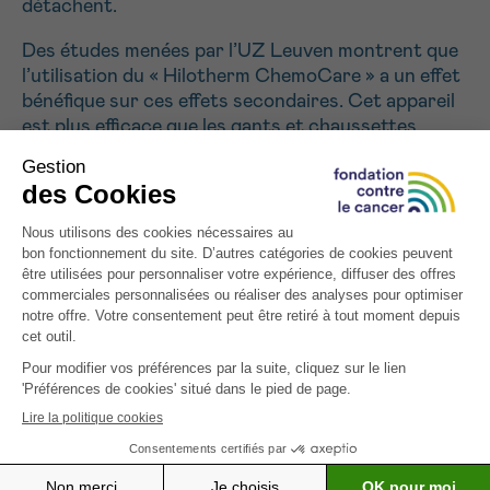
détachent.
J’accepte les
conditions d’utilisations
*CHAMP OBLIGATOIRE
Des études menées par l’UZ Leuven montrent que
l’utilisation du « Hilotherm ChemoCare » a un effet
bénéfique sur ces effets secondaires. Cet appareil
Envoyer
est plus efficace que les gants et chaussettes
réfrigérants actuellement utilisés et est jugé
beaucoup plus agréable par les patients.
Grâce à cette subvention, nous souhaitons offrir à
nos patients des soins de qualité en achetant un tel
appareil.
Tous les projets soutenus