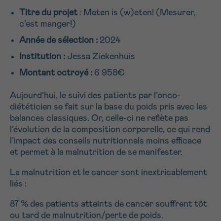
NOM
Titre du projet
: Meten is (w)eten! (Mesurer,
Je souhaite être rappelé.e
16h-18h
c’est manger!)
En savoir plus sur Cancerinfo
Année de sélection :
2024
Suivant
Institution :
Jessa Ziekenhuis
PRÉNOM
Montant octroyé :
6 958€
Aujourd’hui, le suivi des patients par l’onco-
E-MAIL
diététicien se fait sur la base du poids pris avec les
balances classiques. Or, celle-ci ne reflète pas
l’évolution de la composition corporelle, ce qui rend
l’impact des conseils nutritionnels moins efficace
et permet à la malnutrition de se manifester.
VOTRE QUESTION
La malnutrition et le cancer sont inextricablement
liés :
87 % des patients atteints de cancer souffrent tôt
Je souhaite recevoir la Newsletter
ou tard de malnutrition/perte de poids.