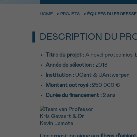
9h-11h
Contacte
NOM
HOME
>
PROJETS
>
ÉQUIPES DU PROFESSE
Par télép
E-MAIL
DESCRIPTION DU PR
0800 15 80
VOTRE QUESTION
Titre du projet
: A novel proteomics-
Je souhait
Année de sélection :
2018
Institution :
UGent & UAntwerpen
Montant octroyé :
250 000 €
Je souhaite re
Durée du financement :
2 ans
J’accepte les
c
*CHAMP OBLIGATOI
Une exposition aiguë aux
fibres d’amiant