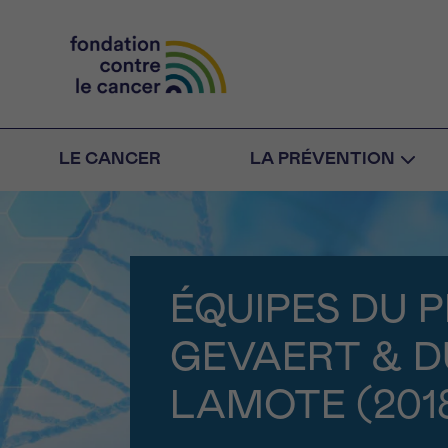
LE CANCER
LA PRÉVENTION
RETOUR
E-M
aucun
ÉQUIPES DU 
FACE AU 
N’ÊTES PA
GEVAERT & D
NO
Rendez-vou
Des profession
LAMOTE (201
RETOUR
toutes vos ques
CHOISISSEZ L’HEUR