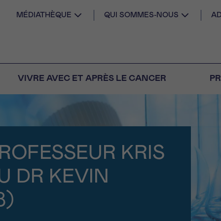
MÉDIATHÈQUE
QUI SOMMES-NOUS
AD
VIVRE AVEC ET APRÈS LE CANCER
PR
AIL
 diagnostic
PROFESSEUR KRIS
CANCER VOUS
S SEUL
U DR KEVIN
M
PRÉNOM
s
Question
Coordonnées
nels pour répondre à
8)
tions sur le cancer
E DU RENDEZ-VOUS