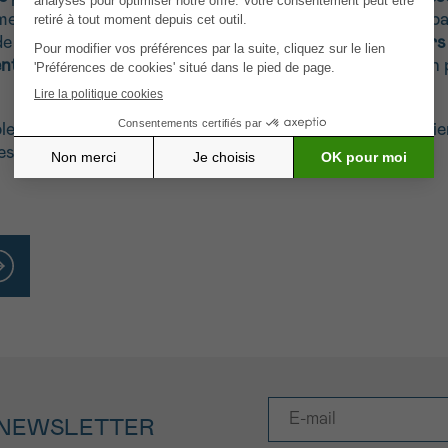
ment à un stade très
tardif
et nécessite des méthodes par
e de ce projet, nous souhaitons rechercher des
marqueur
entifiant
dans ces derniers la présence de protéines bien p
le, à l’avenir, de mettre en place un
dépistage
plus régulie
les chances de réussite du traitement.
 NEWSLETTER