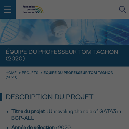
RETOUR
E-MAIL
ÉQUIPE DU PROFESSEUR TOM TAGHON
(2020)
FACE AU CANCER VOUS N’ÊTES
PAS SEUL
aucun diagnostic
HOME
>
PROJETS
>
ÉQUIPE DU PROFESSEUR TOM TAGHON
Rendez-vous
Question
Coordonnées
Confirmation
NOM
(2020)
Des professionnels pour répondre à toutes vos
questions sur le cancer
CHOISISSEZ L’HEURE DU RENDEZ-VOUS
Contactez-nous
DESCRIPTION DU PROJET
9h-11h
PRÉNOM
Par téléphone
Titre du projet
:
Unraveling the role of GATA3 in
0800 15 801 lu-ve 9h à 18h
11h-13h
BCP-ALL
RETOUR
Via le formulaire de contact
13h-16h
Année de sélection :
2020