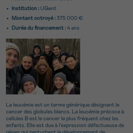
NOM
Je souhaite être rappelé.e
16h-18h
Institution :
UGent
Montant octroyé :
375 000 €
En savoir plus sur Cancerinfo
Durée du financement :
4 ans
Suivant
PRÉNOM
E-MAIL
VOTRE QUESTION
La leucémie est un terme générique désignant le
cancer des globules blancs. La leucémie précoce à
cellules B est le cancer le plus fréquent chez les
enfants. Elle est due à l’expression défectueuse de
Je souhaite recevoir la Newsletter
gènes qui perturbent le développement de