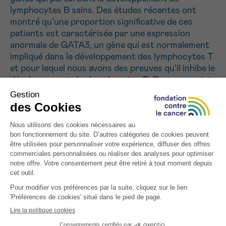
J’accepte les
conditions d’utilisations
lymphocytes B sains. Des études récentes ont
*CHAMP OBLIGATOIRE
montré qu’une proportion significative de ces
patients est caractérisée par une expression
anormale de GATA3, un gène qui est normalement
Envoyer
impliqué dans le développement des lymphocytes T
et pour lequel nous avons des preuves qu’il inhibe le
développement des lymphocytes B. Dans ce projet,
nous souhaitons donc étudier le rôle de cette
expression anormale de GATA3 dans le
développement et la croissance de la leucémie à
cellules B. Nous étudions cette question chez
l’homme, à l’aide de modèles de souris, et nous
espérons que les résultats obtenus permettront
d’identifier de nouvelles cibles thérapeutiques.
Tous les projets soutenus