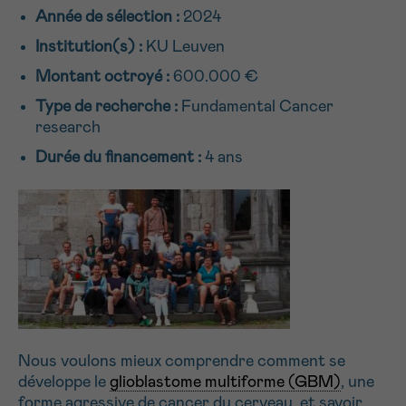
Année de sélection :
2024
NOM
Je souhaite être rappelé.e
16h-18h
Institution(s) :
KU Leuven
En savoir plus sur Cancerinfo
Montant octroyé :
600.000 €
Suivant
PRÉNOM
Type de recherche :
Fundamental Cancer
research
Durée du financement :
4 ans
E-MAIL
VOTRE QUESTION
Nous voulons mieux comprendre comment se
développe le
glioblastome multiforme (GBM)
, une
Je souhaite recevoir la Newsletter
forme agressive de cancer du cerveau, et savoir