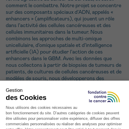
J’accepte les
conditions d’utilisations
comment le combattre. Notre projet se concentre
*CHAMP OBLIGATOIRE
sur des composants spéciaux d’ADN, appelés «
enhancers » (amplificateurs), qui jouent un rôle
dans l’activité des cellules cancéreuses et des
Envoyer
cellules immunitaires dans la tumeur. Nous
combinons les approches de multi-omique
unicellulaire, d’omique spatiale et d’intelligence
artificielle (IA) pour étudier l’action de ces
enhancers dans le GBM. Avec les données que
nous collectons à partir de biopsies de tumeurs de
patients, de cultures de cellules cancéreuses et de
modèles de souris, nous développerons des
modèles d’IA pour prédire le comportement des
enhancers. Nous réutiliserons ensuite ces modèles
d’IA pour concevoir des amplificateurs
spécifiquement actifs dans les cellules du GBM ou
dans les cellules immunitaires associées à la
tumeur. Ces enhancers synthétiques seront testés
pour tuer les cellules cancéreuses et pour activer