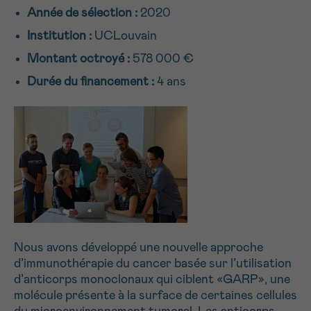
Année de sélection :
2020
NOM
Je souhaite être rappelé.e
16h-18h
Institution :
UCLouvain
En savoir plus sur Cancerinfo
Montant octroyé :
578 000 €
Suivant
PRÉNOM
Durée du financement :
4 ans
E-MAIL
VOTRE QUESTION
Nous avons développé une nouvelle approche
d’immunothérapie du cancer basée sur l’utilisation
d’anticorps monoclonaux qui ciblent «GARP», une
molécule présente à la surface de certaines cellules
Je souhaite recevoir la Newsletter