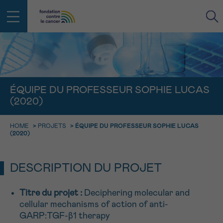
RETOUR
E-MAIL
ÉQUIPE DU PROFESSEUR SOPHIE LUCAS
(2020)
FACE AU CANCER VOUS N’ÊTES
PAS SEUL
aucun diagnostic
HOME
>
PROJETS
>
ÉQUIPE DU PROFESSEUR SOPHIE LUCAS
Rendez-vous
Question
Coordonnées
Confirmation
NOM
(2020)
Des professionnels pour répondre à toutes vos
questions sur le cancer
CHOISISSEZ L’HEURE DU RENDEZ-VOUS
Contactez-nous
DESCRIPTION DU PROJET
9h-11h
PRÉNOM
Par téléphone
Titre du projet
:
Deciphering molecular and
0800 15 801 lu-ve 9h à 18h
11h-13h
cellular mechanisms of action of anti-
RETOUR
Via le formulaire de contact
GARP:TGF-β1 therapy
13h-16h