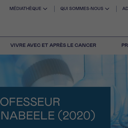
MÉDIATHÈQUE
QUI SOMMES-NOUS
AD
VIVRE AVEC ET APRÈS LE CANCER
PR
AIL
 diagnostic
CANCER VOUS
S SEUL
ROFESSEUR
M
PRÉNOM
s
Question
Coordonnées
nels pour répondre à
NABEELE (2020)
tions sur le cancer
E DU RENDEZ-VOUS