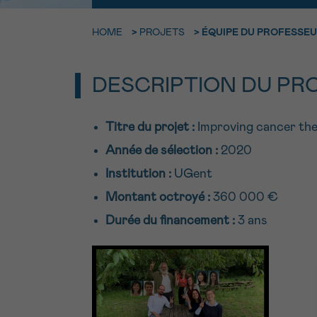
9h-11h
Contacte
NOM
HOME
>
PROJETS
>
ÉQUIPE DU PROFESSEU
Par télép
E-MAIL
DESCRIPTION DU PR
0800 15 80
VOTRE QUESTION
Titre du projet
:
Improving cancer ther
Je souhait
Année de sélection :
2020
Institution :
UGent
Montant octroyé :
360 000 €
Je souhaite re
Durée du financement :
3 ans
J’accepte les
c
*CHAMP OBLIGATOI