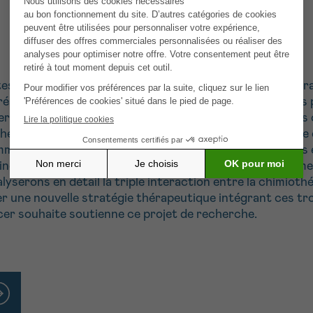
intestinale sont sans cesse renouvelées. Les cellules m
 réaction excessive face aux bactéries et aux nutriments 
er les défenses de notre organisme vis-à-vis des cellul
thérapie vise à éliminer les cellules cancéreuses, mais ell
emment contribué à une étude menée par des chercheurs en
rtaines bactéries intestinales peuvent renforcer le systè
erons en détail la triple interaction entre la chimiothéra
ser une nouvelle stratégie thérapeutique intégrant ces 
cer souhaite soutienne ce projet de recherche.