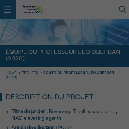
RETOUR
E-MAIL
ÉQUIPE DU PROFESSEUR LEO OBERDAN
(2020)
FACE AU CANCER VOUS N’ÊTES
PAS SEUL
aucun diagnostic
HOME
>
PROJETS
>
ÉQUIPE DU PROFESSEUR LEO OBERDAN
Rendez-vous
Question
Coordonnées
Confirmation
NOM
(2020)
Des professionnels pour répondre à toutes vos
questions sur le cancer
CHOISISSEZ L’HEURE DU RENDEZ-VOUS
Contactez-nous
DESCRIPTION DU PROJET
9h-11h
PRÉNOM
Par téléphone
Titre du projet
:
Reversing T cell exhaustion by
0800 15 801 lu-ve 9h à 18h
11h-13h
NAD elevating agents
RETOUR
Via le formulaire de contact
13h-16h
Année de sélection :
2020