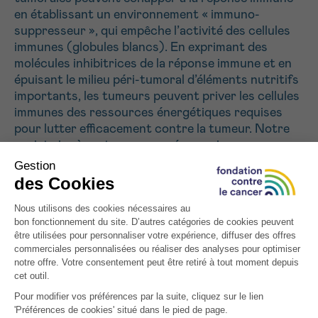
J’accepte les
conditions d’utilisations
en établissant un environnement « immuno-
*CHAMP OBLIGATOIRE
suppresseur », qui empêche l’activité des cellules
immunes (globules blancs). En exprimant des
molécules inhibitrices de la réponse immune et en
Envoyer
épuisant le milieu péri-tumoral d’éléments nutritifs
importants, les tumeurs peuvent priver les cellules
immunes des ressources énergétiques requises
pour lutter efficacement contre la tumeur. Notre
projet vise à restaurer une réponse immune
efficace, en rétablissant le fonctionnement normal
des mitochondries (les centrales énergétiques de
la cellule). Par une approche pharmacologique
destinée à augmenter le taux de NAD
intracellulaire, un
métabolite
dont les cellules
immunes ont besoin pour exercer de manière
optimale leur fonction, nous espérons pouvoir
rétablir une réponse immune anti-tumorale
efficace.