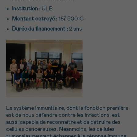
NOM
Je souhaite être rappelé.e
16h-18h
Institution :
ULB
Montant octroyé :
187 500 €
En savoir plus sur Cancerinfo
Durée du financement :
2 ans
Suivant
PRÉNOM
E-MAIL
VOTRE QUESTION
Le système immunitaire, dont la fonction première
est de nous défendre contre les infections, est
aussi capable de reconnaître et de détruire des
cellules cancéreuses. Néanmoins, les cellules
Je souhaite recevoir la Newsletter
tumorales peuvent échapper à la réponse immune