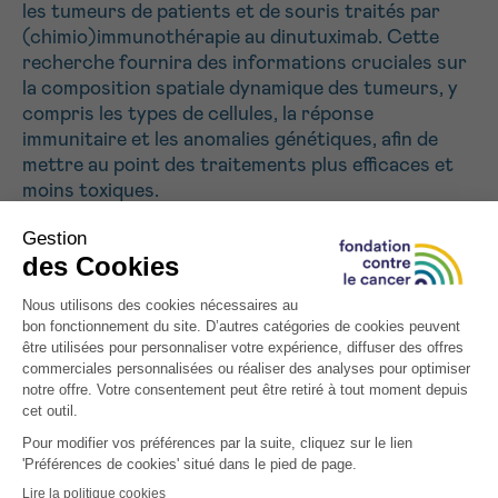
les tumeurs de patients et de souris traités par
(chimio)immunothérapie au dinutuximab. Cette
recherche fournira des informations cruciales sur
la composition spatiale dynamique des tumeurs, y
compris les types de cellules, la réponse
immunitaire et les anomalies génétiques, afin de
mettre au point des traitements plus efficaces et
moins toxiques.
Tous les projets soutenus
INSCRIVEZ-VOUS À NOTRE NEWSLETTER