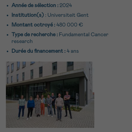
Année de sélection :
2024
Je souhaite être rappelé.e
16h-18h
Institution(s)
: Universiteit Gent
En savoir plus sur Cancerinfo
PRÉNOM
Montant octroyé :
480 000 €
Suivant
Type de recherche :
Fundamental Cancer
research
Durée du financement :
4 ans
E-MAIL
VOTRE QUESTION
Je souhaite recevoir la Newsletter
J’accepte les
conditions d’utilisations
*CHAMP OBLIGATOIRE